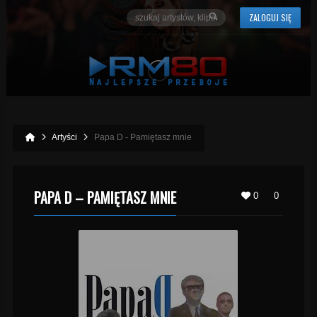
ZALOGUJ SIĘ
Artyści
Papa D - Pamiętasz mnie
PAPA D – PAMIĘTASZ MNIE
0
0