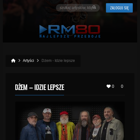
ZALOGUJ SIĘ
Artyści
Dżem - Idzie lepsze
DŻEM – IDZIE LEPSZE
0
0