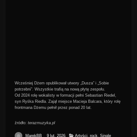
Wcześniej Dżem opublikował utwory „Dusza” i „Sobie
potrzebni”. Wszystkie trafią na nową płytę zespołu.
Od 2024 rolę wokalisty w formacji pełni Sebastian Riedel,
syn Ryśka Riedla. Zajął miejsce Macieja Balcara, który rolę
frontmana Dżemu pełnił przez ponad 20 lat.
źródło:
terazmuzyka.pl
MarekBB
9 lut, 2026
Artyści
,
rock
,
Single