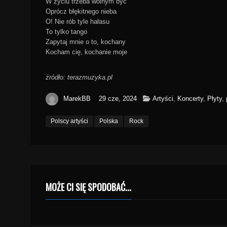
W życiu trzeba wolnym być
Oprócz błękitnego nieba
O! Nie rób tyle hałasu
To tylko tango
Zapytaj mnie o to, kochany
Kocham cię, kochanie moje
źródło: terazmuzyka.pl
MarekBB
29 cze, 2024
Artyści
,
Koncerty
,
Płyty
,
Polscy artyści
Polska
Rock
MOŻE CI SIĘ SPODOBAĆ...