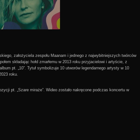
kiego, założyciela zespołu Maanam i jednego z najwybitniejszych twórców
połem składając hołd zmarłemu w 2013 roku przyjacielowi i artyście, z
album pt. „10”. Tytuł symbolizuje 10 utworów legendarnego artysty w 10
2023 roku.
pozycji pt. „Szare miraże”. Wideo zostało nakręcone podczas koncertu w