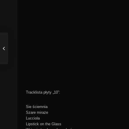
Tracklista płyty „10”:
Sie ściemnia
Szare miraże
Lucciola
Lipstick on the Glass