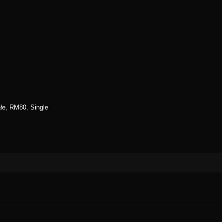
łe
,
RM80
,
Single