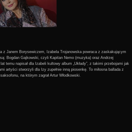
rała z Janem Borysewiczem, Izabela Trojanowska powraca z zaskakującym
są: Bogdan Gajkowski, czyli Kapitan Nemo (muzyka) oraz Andrzej
lat temu napisał dla Izabeli kultowy album „Układy”, z takimi przebojami jak
ni artyści stworzyli dla Izy zupełnie inną piosenkę. To miłosna ballada z
 saksofonu, na którym zagrał Artur Włodkowski.