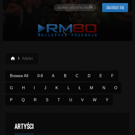
ZALOGUJ SIĘ
Artyści
Browse All
0-9
A
B
C
D
E
F
G
H
I
J
K
L
Ł
M
N
O
P
Q
R
S
T
U
V
W
Y
ARTYŚCI