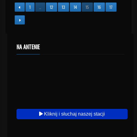
1
…
12
13
14
15
16
17
NA ANTENIE
Kliknij i słuchaj naszej stacji