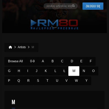
ZALOGUJ SIĘ
Artists
M
Browse All
0-9
A
B
C
D
E
F
M
G
H
I
J
K
L
Ł
N
O
P
Q
R
S
T
U
V
W
Y
M