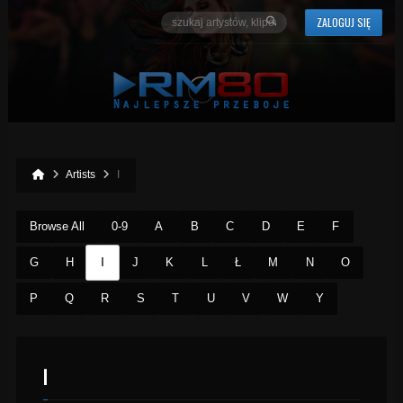
ZALOGUJ SIĘ
Artists
I
Browse All
0-9
A
B
C
D
E
F
I
G
H
J
K
L
Ł
M
N
O
P
Q
R
S
T
U
V
W
Y
I