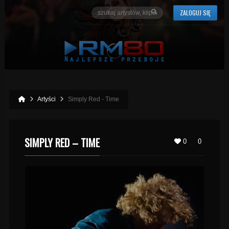
ZALOGUJ SIĘ
Artyści
Simply Red - Time
SIMPLY RED – TIME
0
0