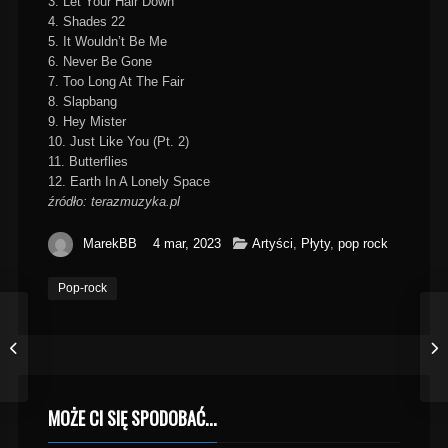
3. Let Your Hair Down
4. Shades 22
5. It Wouldn’t Be Me
6. Never Be Gone
7. Too Long At The Fair
8. Slapbang
9. Hey Mister
10. Just Like You (Pt. 2)
11. Butterflies
12. Earth In A Lonely Space
źródło: terazmuzyka.pl
MarekBB
4 mar, 2023
Artyści
,
Płyty
,
pop rock
Pop-rock
MOŻE CI SIĘ SPODOBAĆ...