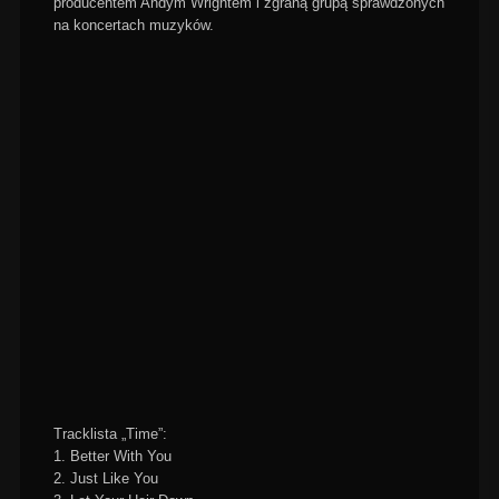
producentem Andym Wrightem i zgraną grupą sprawdzonych
na koncertach muzyków.
Tracklista „Time”:
1. Better With You
2. Just Like You