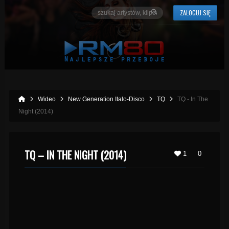
ZALOGUJ SIĘ
Wideo
New Generation Italo-Disco
TQ
TQ - In The
Night (2014)
TQ – IN THE NIGHT (2014)
1
0