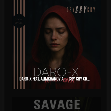
DARO-X FEAT. ALIMKHANOV A. – CRY CRY CRY (2025)