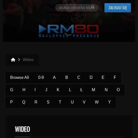
ZALOGUJ SIĘ
Wideo
Browse All
0-9
A
B
C
D
E
F
G
H
I
J
K
L
Ł
M
N
O
P
Q
R
S
T
U
V
W
Y
WIDEO