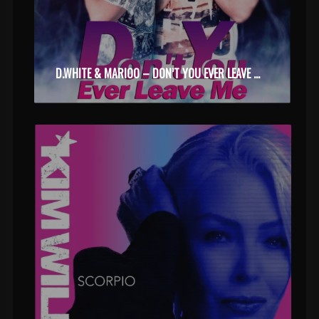
D.WHITE & MARIOO – DON’T YOU EVER LEAVE ME (2025)