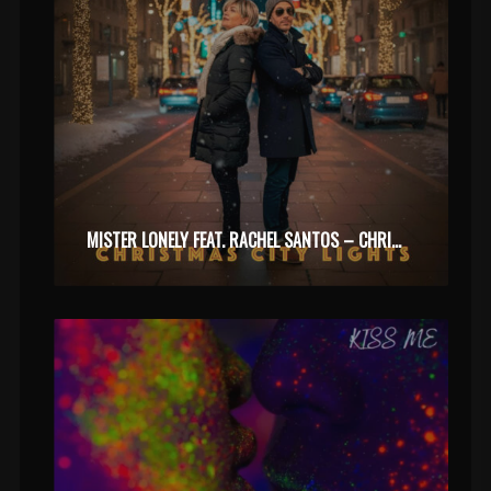
MISTER LONELY FEAT. RACHEL SANTOS – CHRISTMAS CITY LIGHT (2025)