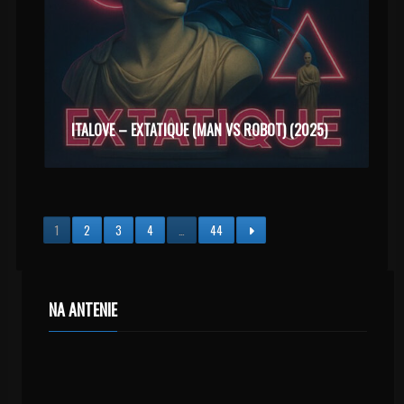
ITALOVE – EXTATIQUE (MAN VS ROBOT) (2025)
1
2
3
4
…
44
NA ANTENIE