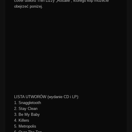
cover utworu Thin Lizzy „Rosalie”, którego klip możecie
obejrzeć poniżej.
LISTA UTWORÓW (wydanie CD i LP):
1. Snaggletooth
2. Stay Clean
3. Be My Baby
4. Killers
5. Metropolis