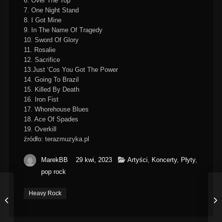
6. Over The Top
7. One Night Stand
8. I Got Mine
9. In The Name Of Tragedy
10. Sword Of Glory
11. Rosalie
12. Sacrifice
13.Just ‘Cos You Got The Power
14. Going To Brazil
15. Killed By Death
16. Iron Fist
17. Whorehouse Blues
18. Ace Of Spades
19. Overkill
źródło: terazmuzyka.pl
MarekBB
29 kwi, 2023
Artyści
,
Koncerty
,
Płyty
,
pop rock
Heavy Rock