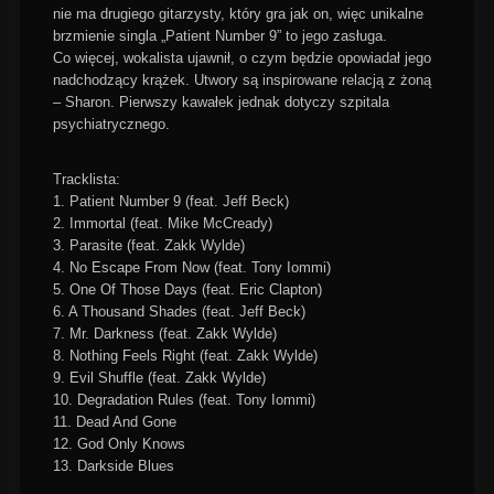
nie ma drugiego gitarzysty, który gra jak on, więc unikalne
brzmienie singla „Patient Number 9” to jego zasługa.
Co więcej, wokalista ujawnił, o czym będzie opowiadał jego
nadchodzący krążek. Utwory są inspirowane relacją z żoną
– Sharon. Pierwszy kawałek jednak dotyczy szpitala
psychiatrycznego.
Tracklista:
1. Patient Number 9 (feat. Jeff Beck)
2. Immortal (feat. Mike McCready)
3. Parasite (feat. Zakk Wylde)
4. No Escape From Now (feat. Tony Iommi)
5. One Of Those Days (feat. Eric Clapton)
6. A Thousand Shades (feat. Jeff Beck)
7. Mr. Darkness (feat. Zakk Wylde)
8. Nothing Feels Right (feat. Zakk Wylde)
9. Evil Shuffle (feat. Zakk Wylde)
10. Degradation Rules (feat. Tony Iommi)
11. Dead And Gone
12. God Only Knows
13. Darkside Blues