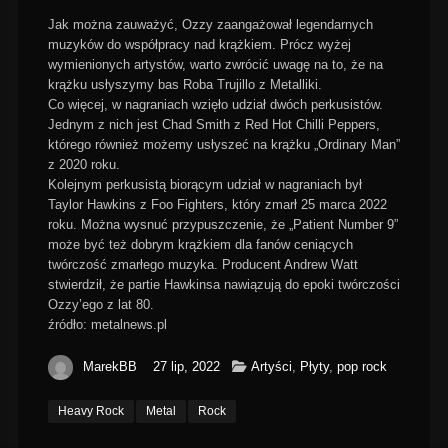
Jak można zauważyć, Ozzy zaangażował legendarnych
muzyków do współpracy nad krążkiem. Prócz wyżej
wymienionych artystów, warto zwrócić uwagę na to, że na
krążku usłyszymy bas Roba Trujillo z Metalliki.
Co więcej, w nagraniach wzięło udział dwóch perkusistów.
Jednym z nich jest Chad Smith z Red Hot Chilli Peppers,
którego również możemy usłyszeć na krążku „Ordinary Man”
z 2020 roku.
Kolejnym perkusistą biorącym udział w nagraniach był
Taylor Hawkins z Foo Fighters, który zmarł 25 marca 2022
roku. Można wysnuć przypuszczenie, że „Patient Number 9”
może być też dobrym krążkiem dla fanów ceniących
twórczość zmarłego muzyka. Producent Andrew Watt
stwierdził, że partie Hawkinsa nawiązują do epoki twórczości
Ozzy’ego z lat 80.
źródło: metalnews.pl
MarekBB
27 lip, 2022
Artyści
,
Płyty
,
pop rock
Heavy Rock
Metal
Rock