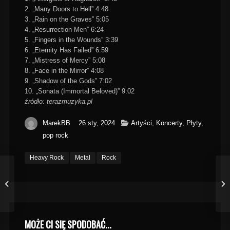
2. „Many Doors to Hell” 4:48
3. „Rain on the Graves” 5:05
4. „Resurrection Men” 6:24
5. „Fingers in the Wounds” 3:39
6. „Eternity Has Failed” 6:59
7. „Mistress of Mercy” 5:08
8. „Face in the Mirror” 4:08
9. „Shadow of the Gods” 7:02
10. „Sonata (Immortal Beloved)” 9:02
źródło: terazmuzyka.pl
MarekBB
26 sty, 2024
Artyści
,
Koncerty
,
Płyty
,
pop rock
Heavy Rock
Metal
Rock
MOŻE CI SIĘ SPODOBAĆ...