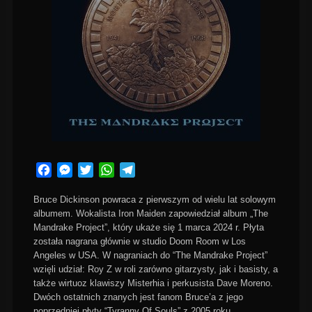
Facebook
Messenger
Twitter
WhatsApp
Telegram
Bruce Dickinson powraca z pierwszym od wielu lat solowym
albumem. Wokalista Iron Maiden zapowiedział album „The
Mandrake Project”, który ukaże się 1 marca 2024 r. Płyta
została nagrana głównie w studio Doom Room w Los
Angeles w USA. W nagraniach do “The Mandrake Project”
wzięli udział: Roy Z w roli zarówno gitarzysty, jak i basisty, a
także wirtuoz klawiszy Misterhia i perkusista Dave Moreno.
Dwóch ostatnich znanych jest fanom Bruce’a z jego
poprzedniej płyty “Tyranny Of Souls” z 2005 roku.