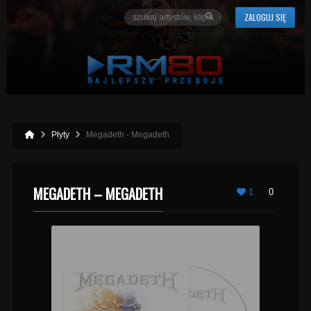
ZALOGUJ SIĘ
Płyty
Megadeth - Megadeth
MEGADETH – MEGADETH
1
0