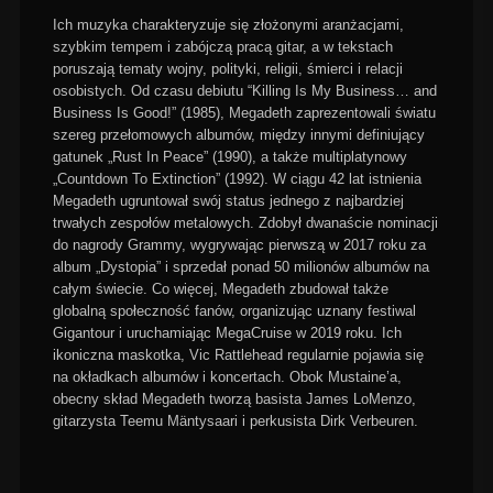
Ich muzyka charakteryzuje się złożonymi aranżacjami,
szybkim tempem i zabójczą pracą gitar, a w tekstach
poruszają tematy wojny, polityki, religii, śmierci i relacji
osobistych. Od czasu debiutu “Killing Is My Business… and
Business Is Good!” (1985), Megadeth zaprezentowali światu
szereg przełomowych albumów, między innymi definiujący
gatunek „Rust In Peace” (1990), a także multiplatynowy
„Countdown To Extinction” (1992). W ciągu 42 lat istnienia
Megadeth ugruntował swój status jednego z najbardziej
trwałych zespołów metalowych. Zdobył dwanaście nominacji
do nagrody Grammy, wygrywając pierwszą w 2017 roku za
album „Dystopia” i sprzedał ponad 50 milionów albumów na
całym świecie. Co więcej, Megadeth zbudował także
globalną społeczność fanów, organizując uznany festiwal
Gigantour i uruchamiając MegaCruise w 2019 roku. Ich
ikoniczna maskotka, Vic Rattlehead regularnie pojawia się
na okładkach albumów i koncertach. Obok Mustaine’a,
obecny skład Megadeth tworzą basista James LoMenzo,
gitarzysta Teemu Mäntysaari i perkusista Dirk Verbeuren.