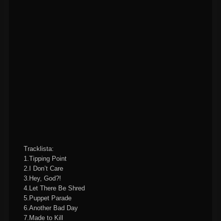
Tracklista:
1.Tipping Point
2.I Don’t Care
3.Hey, God?!
4.Let There Be Shred
5.Puppet Parade
6.Another Bad Day
7.Made to Kill