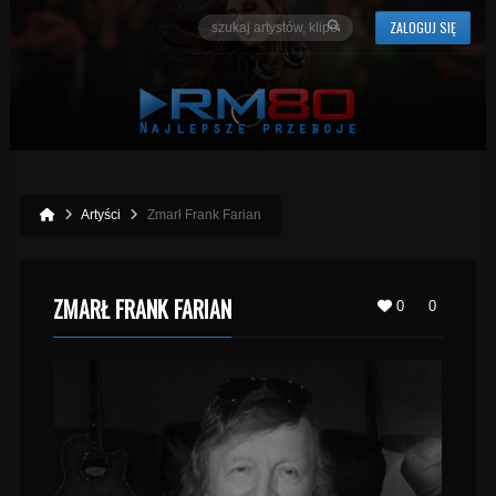
ZALOGUJ SIĘ
Artyści
Zmarł Frank Farian
ZMARŁ FRANK FARIAN
0
0