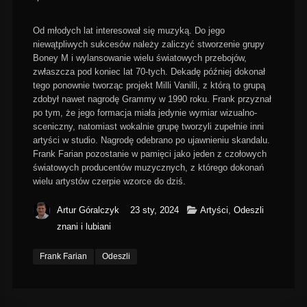
Od młodych lat interesował się muzyką. Do jego
niewątpliwych sukcesów należy zaliczyć stworzenie grupy
Boney M i wylansowanie wielu światowych przebojów,
zwłaszcza pod koniec lat 70-tych. Dekadę później dokonał
tego ponownie tworząc projekt Milli Vanilli, z którą to grupą
zdobył nawet nagrodę Grammy w 1990 roku. Frank przyznał
po tym, że jego formacja miała jedynie wymiar wizualno-
sceniczny, natomiast wokalnie grupę tworzyli zupełnie inni
artyści w studio. Nagrodę odebrano po ujawnieniu skandalu.
Frank Farian pozostanie w pamięci jako jeden z czołowych
światowych producentów muzycznych, z którego dokonań
wielu artystów czerpie wzorce do dziś.
Artur Góralczyk
23 sty, 2024
Artyści
,
Odeszli
znani i lubiani
Frank Farian
Odeszli