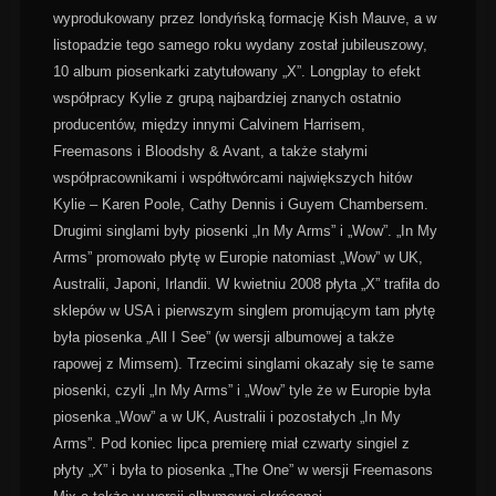
wyprodukowany przez londyńską formację Kish Mauve, a w
listopadzie tego samego roku wydany został jubileuszowy,
10 album piosenkarki zatytułowany „X”. Longplay to efekt
współpracy Kylie z grupą najbardziej znanych ostatnio
producentów, między innymi Calvinem Harrisem,
Freemasons i Bloodshy & Avant, a także stałymi
współpracownikami i współtwórcami największych hitów
Kylie – Karen Poole, Cathy Dennis i Guyem Chambersem.
Drugimi singlami były piosenki „In My Arms” i „Wow”. „In My
Arms” promowało płytę w Europie natomiast „Wow” w UK,
Australii, Japoni, Irlandii. W kwietniu 2008 płyta „X” trafiła do
sklepów w USA i pierwszym singlem promującym tam płytę
była piosenka „All I See” (w wersji albumowej a także
rapowej z Mimsem). Trzecimi singlami okazały się te same
piosenki, czyli „In My Arms” i „Wow” tyle że w Europie była
piosenka „Wow” a w UK, Australii i pozostałych „In My
Arms”. Pod koniec lipca premierę miał czwarty singiel z
płyty „X” i była to piosenka „The One” w wersji Freemasons