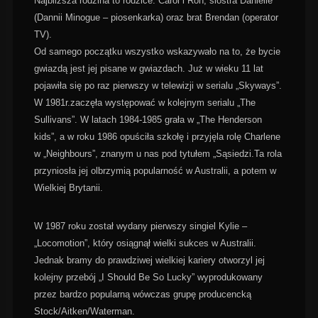
Najbliższa rodzina to rodzice: Carol i Ron, siostra Danielle
(Dannii Minogue – piosenkarka) oraz brat Brendan (operator
TV).
Od samego początku wszystko wskazywało na to, że bycie
gwiazdą jest jej pisane w gwiazdach. Już w wieku 11 lat
pojawiła się po raz pierwszy w telewizji w serialu „Skyways”.
W 1981r.zaczęła występować w kolejnym serialu „The
Sullivans”. W latach 1984-1985 grała w „The Henderson
kids”, a w roku 1986 opuściła szkołę i przyjęla rolę Charlene
w „Neighbours”, znanym u nas pod tytułem „Sąsiedzi.Ta rola
przyniosła jej olbrzymią popularność w Australii, a potem w
Wielkiej Brytanii.
W 1987 roku został wydany pierwszy singiel Kylie –
„Locomotion”, który osiągnął wielki sukces w Australii.
Jednak bramy do prawdziwej wielkiej kariery otworzyl jej
kolejny przebój „I Should Be So Lucky” wyprodukowany
przez bardzo popularną wówczas grupę producencką
Stock/Aitken/Waterman.