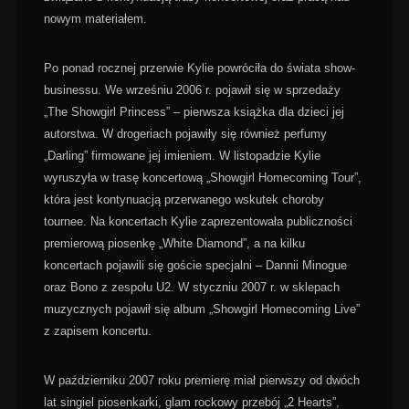
nowym materiałem.
Po ponad rocznej przerwie Kylie powróciła do świata show-
businessu. We wrześniu 2006 r. pojawił się w sprzedaży
„The Showgirl Princess” – pierwsza książka dla dzieci jej
autorstwa. W drogeriach pojawiły się również perfumy
„Darling” firmowane jej imieniem. W listopadzie Kylie
wyruszyła w trasę koncertową „Showgirl Homecoming Tour”,
która jest kontynuacją przerwanego wskutek choroby
tournee. Na koncertach Kylie zaprezentowała publiczności
premierową piosenkę „White Diamond”, a na kilku
koncertach pojawili się goście specjalni – Dannii Minogue
oraz Bono z zespołu U2. W styczniu 2007 r. w sklepach
muzycznych pojawił się album „Showgirl Homecoming Live”
z zapisem koncertu.
W październiku 2007 roku premierę miał pierwszy od dwóch
lat singiel piosenkarki, glam rockowy przebój „2 Hearts”,