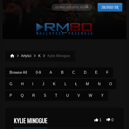
ZALOGUJ SIĘ
Artyści
K
Kylie Minogue
Browse All
0-9
A
B
C
D
E
F
G
H
I
J
K
L
Ł
M
N
O
P
Q
R
S
T
U
V
W
Y
KYLIE MINOGUE
1
0