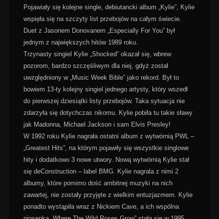
Pojawiały się kolejne single, debiutancki album „Kylie”, Kylie
wspięła się na szczyty list przebojów na całym świecie.
Duet z Jasonem Donovanem „Especially For You” był
jednym z największych hitów 1989 roku.
Trzynasty singiel Kylie „Shocked” okazał się, wbrew
pozorom, bardzo szczęśliwym dla niej, gdyż został
uwzględniony w „Music Week Bible” jako rekord. Był to
bowiem 13-ty kolejny singiel jednego artysty, który wszedł
do pierwszej dziesiątki listy przebojów. Taka sytuacja nie
zdarzyła się dotychczas nikomu. Kylie pobiła tu takie sławy
jak Madonna, Michael Jackson i sam Elvis Presley!
W 1992 roku Kylie nagrała ostatni album z wytwórnią PWL –
„Greatest Hits”, na którym pojawiły się wszystkie singlowe
hity i dodatkowo 3 nowe utwory. Nową wytwórnią Kylie stał
się deConstruction – label BMG. Kylie nagrala z nimi 2
albumy, które pomimo dość ambitnej muzyki na nich
zawartej, nie zostały przyjęte z wielkim entuzjazmem. Kylie
ponadto wystąpiła wraz z Nickiem Cave, a ich wspólna
piosenka „Where The Wild Roses Grow” stała się w 1995