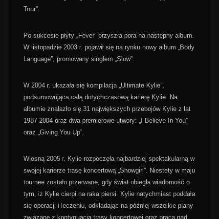
Tour”.
Po sukcesie płyty „Fever” przyszła pora na następny album.
W listopadzie 2003 r. pojawił się na rynku nowy album „Body
Language”, promowany singlem „Slow”.
W 2004 r. ukazała się kompilacja „Ultimate Kylie”,
podsumowująca całą dotychczasową karierę Kylie. Na
albumie znalazło się 31 największych przebojów Kylie z lat
1987-2004 oraz dwa premierowe utwory: „I Believe In You”
oraz „Giving You Up”.
Wiosną 2005 r. Kylie rozpoczęła najbardziej spektakularną w
swojej karierze trasę koncertową „Showgirl”. Niestety w maju
tournee zostało przerwane, gdy świat obiegła wiadomość o
tym, iż Kylie cierpi na raka piersi. Kylie natychmiast poddała
się operacji i leczeniu, odkładając na później wszelkie plany
związane z kontynuacją trasy koncertowej oraz pracą nad