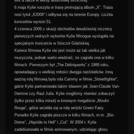
Mix a także w wersji albumowej skróconej.
6 maja Kylie ruszyła w trasę promującą album „X”. Trasa
nosi tytuł „X2008” i odbywa się na terenie Europy. Liczba
koncertów wynosi 51.
4 czerwca 2009 z okazji obchodów dwudziestej rocznicy
pierwszych wolnych wyborów Kylie Minogue wystąpiła na
specjalnym koncercie w Stoczni Gdańskiej.
Kariera filmowa Kylie nie jest może aż tak wielka jak
muzyczna, jednak warto wiedzieć, że zagrała ona w kilku
filmach. Pierwszym był „The Delinquents” z 1989 roku,
opowiadający o wielkiej miłości dwojga nastolatków. Inną
ważną rolą filmową była rola Cammy w filmie „Streetfighter”,
gdzie Kylie partnerowała takim sławom jak Jean-Claude Van-
Damme czy Raul Julia. Kylie mogliśmy również zobaczyć
(tylko przez kilka minut) w kinowym megahicie „Moulin
Rouge”, gdzie wcieliła się w rolę wróżki Green Fairy.
Ponadto Kylie zagrała jeszcze w kilku filmach, m.in. „Bio-
Dome”, „Hayride to Hell” i „Cut”. W 2004 r. Kylie
zadebiutowała w filmie animowanym, udzielając głosu