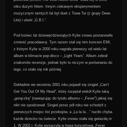
roku dużym hitem. Innym ciekawym eksperymentem
muzycznym tamtych lat był duet z Towa Tei (z grupy Deee
Lite) i utwór „G.B.I.”.
Pod koniec lat dziewięćdziesiątych Kylie znowu postanowiła
zmienić pracodawcę. Tym razem stał się nim koncern EMI,
z którym Kylie w 2000 roku nagrała pierwszy od wielu lat
album w klimacie pop-disco – „Light Years”. Album zebrał
znakomite recenzje, jednak było to niczym w porównaniu do
tego, co stało się rok później.
Dokładnie we wrześniu 2001 roku pojawił się singiel „Can’t
Get You Out Of My Head”, który rozpętał wokół Kylie taką
„gorączkę” (nawiązując do tytułu albumu – „Fever”) jakiej się
nikt nie spodziewał. Singiel przez pół roku nie schodził z
pierwszych miejsc list przebojów, a „La la la…” nuciło chyba
każde dziecko na świecie. Kylie znowu stała się gwiazdą nr
1. W 2002 r. Kylie wyruszyła w trasę koncertową „Fever