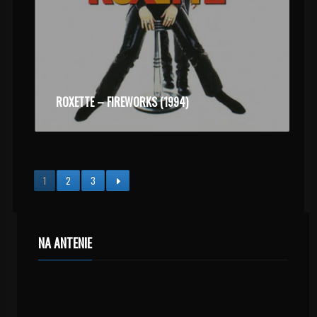
ROXETTE – FIREWORKS (1994)
1
2
3
NA ANTENIE