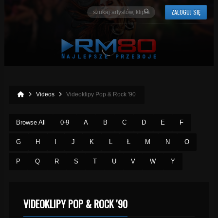
ZALOGUJ SIĘ
Videos
Videoklipy Pop & Rock '90
Browse All
0-9
A
B
C
D
E
F
G
H
I
J
K
L
Ł
M
N
O
P
Q
R
S
T
U
V
W
Y
VIDEOKLIPY POP & ROCK '90