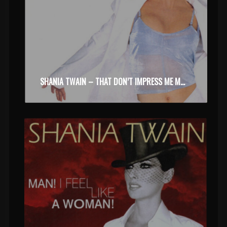
SHANIA TWAIN – THAT DON’T IMPRESS ME MUCH (1999)