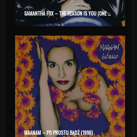
SAMANTHA FOX – THE REASON IS YOU (ONE ON ONE) (1997)
MAANAM – PO PROSTU BĄDŹ (1996)