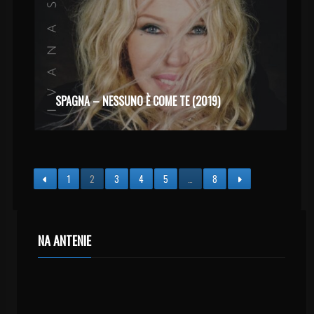
SPAGNA – NESSUNO È COME TE (2019)
1
2
3
4
5
…
8
NA ANTENIE