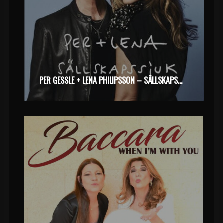
PER GESSLE + LENA PHILIPSSON – SÄLLSKAPSSJUK (2024)