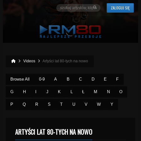
ZALOGUJ SIĘ
Videos
Artyści lat 80-tych na nowo
Browse All
0-9
A
B
C
D
E
F
G
H
I
J
K
L
Ł
M
N
O
P
Q
R
S
T
U
V
W
Y
ARTYŚCI LAT 80-TYCH NA NOWO