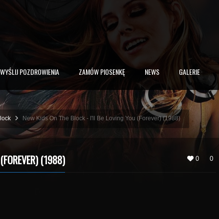
WYŚLIJ POZDROWIENIA
ZAMÓW PIOSENKĘ
NEWS
GALERIE
lock
New Kids On The Block - I'll Be Loving You (Forever) (1988)
(FOREVER) (1988)
0
0