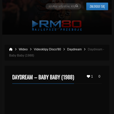
ZALOGUJ SIĘ
Wideo
Videoklipy Disco'80
Daydream
Daydream -
Baby Baby (1988)
DAYDREAM – BABY BABY (1988)
1
0