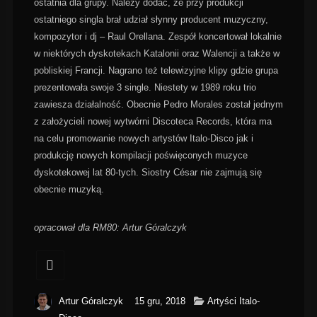
ostatnia dla grupy. Należy dodać, ze przy produkcji
ostatniego singla brał udział słynny producent muzyczny,
kompozytor i dj – Raul Orellana. Zespół koncertował lokalnie
w niektórych dyskotekach Katalonii oraz Walencji a także w
pobliskiej Francji. Nagrano też telewizyjne klipy gdzie grupa
prezentowała swoje 3 single. Niestety w 1989 roku trio
zawiesza działalność. Obecnie Pedro Morales został jednym
z założycieli nowej wytwórni Discoteca Records, która ma
na celu promowanie nowych artystów Italo-Disco jak i
produkcję nowych kompilacji poświęconych muzyce
dyskotekowej lat 80-tych. Siostry César nie zajmują się
obecnie muzyką.
opracował dla RM80: Artur Góralczyk
Artur Góralczyk
15 gru, 2018
Artyści Italo-