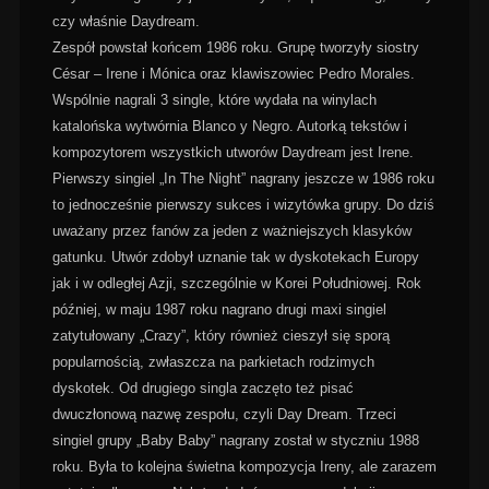
czy właśnie Daydream.
Zespół powstał końcem 1986 roku. Grupę tworzyły siostry
César – Irene i Mónica oraz klawiszowiec Pedro Morales.
Wspólnie nagrali 3 single, które wydała na winylach
katalońska wytwórnia Blanco y Negro. Autorką tekstów i
kompozytorem wszystkich utworów Daydream jest Irene.
Pierwszy singiel „In The Night” nagrany jeszcze w 1986 roku
to jednocześnie pierwszy sukces i wizytówka grupy. Do dziś
uważany przez fanów za jeden z ważniejszych klasyków
gatunku. Utwór zdobył uznanie tak w dyskotekach Europy
jak i w odległej Azji, szczególnie w Korei Południowej. Rok
później, w maju 1987 roku nagrano drugi maxi singiel
zatytułowany „Crazy”, który również cieszył się sporą
popularnością, zwłaszcza na parkietach rodzimych
dyskotek. Od drugiego singla zaczęto też pisać
dwuczłonową nazwę zespołu, czyli Day Dream. Trzeci
singiel grupy „Baby Baby” nagrany został w styczniu 1988
roku. Była to kolejna świetna kompozycja Ireny, ale zarazem