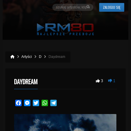
ZALOGUJ SIĘ
Artyści
D
Daydream
DAYDREAM
3
1
Facebook
Messenger
Twitter
WhatsApp
Telegram