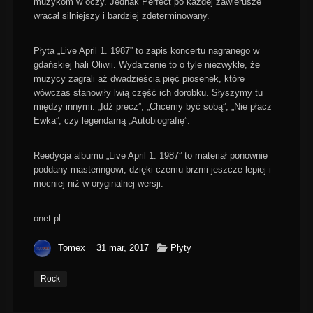
muzykom w oczy. Jednak Perfect po każdej zawierusze
wracał silniejszy i bardziej zdeterminowany.
Płyta „Live April 1. 1987” to zapis
koncertu
nagranego w
gdańskiej hali Oliwii. Wydarzenie to o tyle niezwykłe, że
muzycy zagrali aż dwadzieścia pięć piosenek, które
wówczas stanowiły lwią część ich dorobku. Słyszymy tu
między innymi: „Idź precz”, „Chcemy być sobą”, „Nie płacz
Ewka”, czy legendarną „Autobiografię”.
Reedycja albumu „Live April 1. 1987” to materiał ponownie
poddany masteringowi, dzięki czemu brzmi jeszcze lepiej i
mocniej niż w oryginalnej wersji.
onet.pl
Tomex
31 mar, 2017
Płyty
Rock