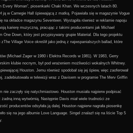
I’m Every Woman”, piosenkarki Chaki Khan. We wczesnych latach 80.
ył ją w Carnegie Hall śpiewającą z matką. Pojawiała się w magazynie Vogue
y się na okładce magazynu Seventeen. Wystąpiła również w reklamie napoju
ją karierę muzyczną, pracując z takimi producentami jak Michael
ym One Down, który jest przypisywany grupie Material. Dla tego projektu
zThe Village Voice określił jako jedną z najwspanialszych ballad, które
tów (Michael Zager w 1980 i Elektra Records w 1981). W 1983, Gerry
jorskim klubie nocnym, był pod wrażeniem możliwości wokalnych Whitney.
śpiewającej Houston. Jemu również spodobał się jej śpiew, więc zaoferował
ej, zadebiutowała w telewizji wraz z Davisem w programie The Merv Griffin
m nie zaczęły się natychmiastowo. Houston musiała najpierw podpisać
 żadną inną wytwórnią. Następnie Davis miał wiele trudności ze
zość producentów odsyłała ją dalej. Houston najpierw nagrała piosenkę
o się na jego albumie Love Language. Singel znalazł się na liście Top 5
y.