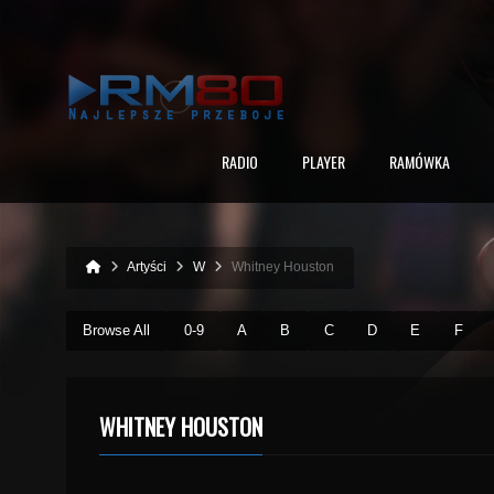
RADIO
PLAYER
RAMÓWKA
Artyści
W
Whitney Houston
Browse All
0-9
A
B
C
D
E
F
WHITNEY HOUSTON