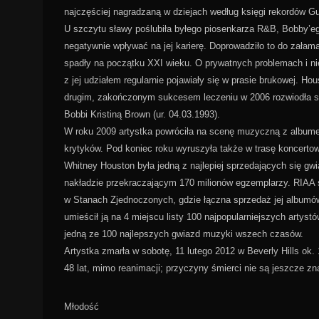
najczęściej nagradzaną w dziejach według księgi rekordów G
U szczytu sławy poślubiła byłego piosenkarza R&B, Bobby’eg
negatywnie wpływać na jej karierę. Doprowadziło to do zała
spadły na początku XXI wieku. O prywatnych problemach i n
z jej udziałem regularnie pojawiały się w prasie brukowej. 
drugim, zakończonym sukcesem leczeniu w 2006 rozwiodła się
Bobbi Kristiną Brown (ur. 04.03.1993).
W roku 2009 artystka powróciła na scenę muzyczną z albumem
krytyków. Pod koniec roku wyruszyła także w trasę koncerto
Whitney Houston była jedną z najlepiej sprzedających się gwiaz
nakładzie przekraczającym 170 milionów egzemplarzy. RIAA sk
w Stanach Zjednoczonych, gdzie łączna sprzedaż jej albumó
umieścił ją na 4 miejscu listy 100 najpopularniejszych arty
jedną ze 100 najlepszych gwiazd muzyki wszech czasów.
Artystka zmarła w sobotę, 11 lutego 2012 w Beverly Hills ok
48 lat, mimo reanimacji; przyczyny śmierci nie są jeszcze zn
Młodość