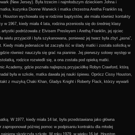
ewark (New Jersey). Była trzecim i najmłodszym dzieckiem Johna i
 matka, kuzynka Dionne Warwick i matka chrzestna Aretha Franklin są
. Houston wychowała się w rodzinie baptystów, ale miała również kontakty
w 1967, kiedy miała 4 lata, rodzina przeniosła się do średniej klasy
rtystki podróżowała z Elvisem Presleyem i Arethą Franklin, jej ojciec
 wielu przyjaciół i była szykanowana, ponieważ jej twarz była zbyt „jasna”,
 Kiedy miała jedenaście lat zaczęła iść w ślady matki i została solistką w
dzie również nauczyła się grać na pianinie. Jej pierwszy solowy występ w
tolatką, rodzice rozwiedli się, a ona została pod opieką matki.
nic Academy, gdzie poznała najlepszą przyjaciółkę Robyn Crawford, którą
on nadal była w szkole, matka dawała jej nauki śpiewu. Oprócz Cissy Houston,
ntakt z muzyką Chaki Khan, Gladys Knight i Roberty Flack, którzy wywarli
tką. W 1977, kiedy miała 14 lat, była przedstawiana jako główna
ger zaproponował później pomoc w podpisaniu kontraktu dla młodej
ka najpierw skończyła szkołę. W roku 1979, w wieku 16 lat, Houston