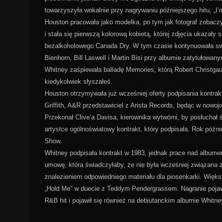
towarzyszyła wokalnie przy nagrywaniu późniejszego hitu, „
Houston pracowała jako modelka, po tym jak fotograf zobacz
i stała się pierwszą kolorową kobietą, której zdjęcia ukazał
bezalkoholowego Canada Dry. W tym czasie kontynuowała swo
Bienhorn, Bill Laswell i Martin Bisi przy albumie zatytułowan
Whitney zaśpiewała balladę Memories, którą Robert Christgau 
kiedykolwiek słyszałeś.
Houston otrzymywała już wcześniej oferty podpisania kontrak
Griffith, A&R przedstawiciel z Arista Records, będąc w nowo
Przekonał Clive’a Davisa, kierownika wytwórni, by posłuchał 
artystce ogólnoświatowy kontrakt, który podpisała. Rok późni
Show.
Whitney podpisała kontrakt w 1983, jednak prace nad albume
umowę, która świadczyłaby, że nie była wcześniej związana z
znalezieniem odpowiedniego materiału dla piosenkarki. Więks
„Hold Me” w duecie z Teddym Pendergrassem. Nagranie pojawił
R&B hit i pojawił się również na debiutanckim albumie Whitne