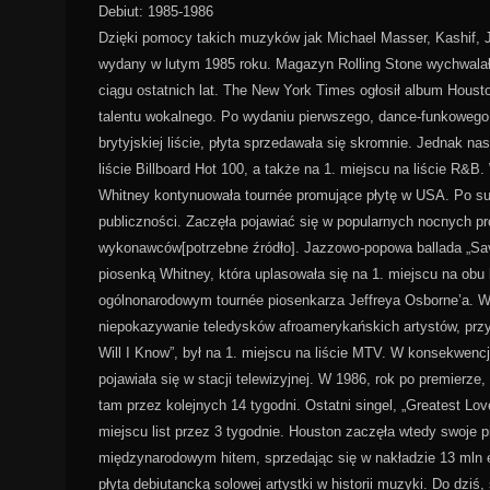
Debiut: 1985-1986
Dzięki pomocy takich muzyków jak Michael Masser, Kashif, J
wydany w lutym 1985 roku. Magazyn Rolling Stone wychwalał t
ciągu ostatnich lat. The New York Times ogłosił album Hou
talentu wokalnego. Po wydaniu pierwszego, dance-funkowego 
brytyjskiej liście, płyta sprzedawała się skromnie. Jednak na
liście Billboard Hot 100, a także na 1. miejscu na liście R&B.
Whitney kontynuowała tournée promujące płytę w USA. Po su
publiczności. Zaczęła pojawiać się w popularnych nocnych p
wykonawców[potrzebne źródło]. Jazzowo-popowa ballada „Savi
piosenką Whitney, która uplasowała się na 1. miejscu na obu 
ogólnonarodowym tournée piosenkarza Jeffreya Osborne’a. 
niepokazywanie teledysków afroamerykańskich artystów, przy
Will I Know”, był na 1. miejscu na liście MTV. W konsekwencj
pojawiała się w stacji telewizyjnej. W 1986, rok po premierze
tam przez kolejnych 14 tygodni. Ostatni singel, „Greatest Love
miejscu list przez 3 tygodnie. Houston zaczęła wtedy swoje p
międzynarodowym hitem, sprzedając się w nakładzie 13 mln
płytą debiutancką solowej artystki w historii muzyki. Do dziś