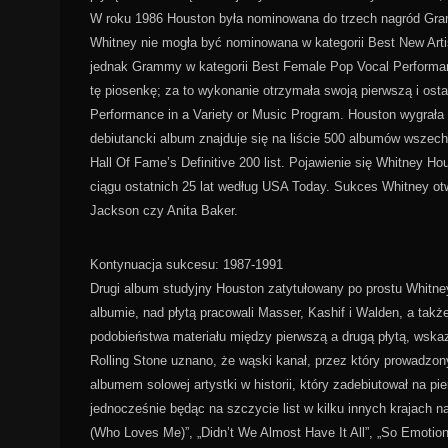
W roku 1986 Houston była nominowana do trzech nagród Gra
Whitney nie mogła być nominowana w kategorii Best New Arti
jednak Grammy w kategorii Best Female Pop Vocal Performanc
tę piosenkę; za to wykonanie otrzymała swoją pierwszą i ost
Performance in a Variety or Music Program. Houston wygrał
debiutancki album znajduje się na liście 500 albumów wszec
Hall Of Fame’s Definitive 200 list. Pojawienie się Whitney 
ciągu ostatnich 25 lat według USA Today. Sukces Whitney otw
Jackson czy Anita Baker.
Kontynuacja sukcesu: 1987-1991
Drugi album studyjny Houston zatytułowany po prostu Whitne
albumie, nad płytą pracowali Masser, Kashif i Walden, a tak
podobieństwa materiału między pierwszą a drugą płytą, wska
Rolling Stone uznano, że wąski kanał, przez który prowadzony
albumem solowej artystki w historii, który zadebiutował na pi
jednocześnie będąc na szczycie list w kilku innych krajach 
(Who Loves Me)”, „Didn’t We Almost Have It All”, „So Emotiona