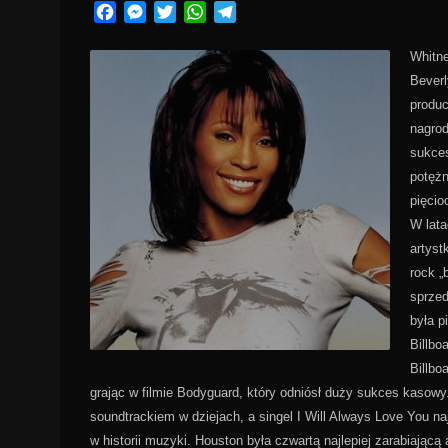
Facebook
Messenger
Twitter
WhatsApp
Telegram
Whitne
Beverl
produc
nagrod
sukces
potężn
pięcio
W lata
artyst
rock „
sprzed
była p
Billbo
Billbo
grając w filmie Bodyguard, który odniósł duży sukces kasowy
soundtrackiem w dziejach, a singel I Will Always Love You n
w historii muzyki. Houston była czwartą najlepiej zarabiając