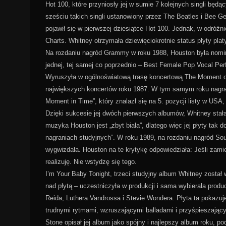
Hot 100, które przyniosły jej w sumie 7 kolejnych singli będ
sześciu takich singli ustanowiony przez The Beatles i Bee Gees
pojawił się w pierwszej dziesiątce Hot 100. Jednak, w odróżn
Charts. Whitney otrzymała dziewięciokrotnie status płyty pl
Na rozdaniu nagród Grammy w roku 1988, Houston była nomin
jednej, tej samej co poprzednio – Best Female Pop Vocal P
Wyruszyła w ogólnoświatową trasę koncertową The Moment of T
największych koncertów roku 1987. W tym samym roku nagrała
Moment in Time”, który znalazł się na 5. pozycji listy w USA,
Dzięki sukcesie jej dwóch pierwszych albumów, Whitney stał
muzyka Houston jest „zbyt biała”, dlatego więc jej płyty tak 
nagraniach studyjnych”. W roku 1989, na rozdaniu nagród So
wygwizdała. Houston na te krytykę odpowiedziała: Jeśli zamier
realizuję. Nie wstydzę się tego.
I’m Your Baby Tonight, trzeci studyjny album Whitney został 
nad płytą – uczestniczyła w produkcji i sama wybierała prod
Reida, Luthera Vandrossa i Stevie Wondera. Płyta ta pokazuj
trudnymi rytmami, wzruszającymi balladami i przyśpieszając
Stone opisał jej album jako spójny i najlepszy album roku,