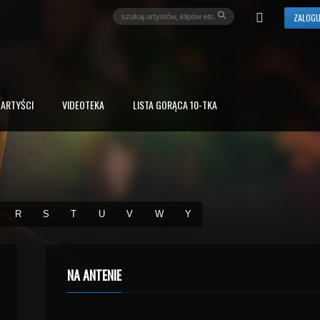
ZALOGU
ARTYŚCI
VIDEOTEKA
LISTA GORĄCA 10-TKA
R
S
T
U
V
W
Y
NA ANTENIE