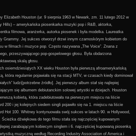
y Elizabeth Houston (ur. 9 sierpnia 1963 w Newark, zm. 11 lutego 2012 w
y Hills) – amerykańska piosenkarka muzyki pop i R&B, aktorka,
entka filmowa, aranżerka, autorka piosenek i była modelka. Laureatka
y Grammy. Jej sukces otworzył drzwi innym czarnoskórym kobietom do
u w filmach i muzyce pop. Często nazywana „The Voice”. Znana z
ego, przeszywającego pop-gospelowego głosu. Była obdarzona
oktawową skalą głosu.
ch osiemdziesiątych XX wieku Houston była pierwszą afroamerykańską
ką, która regularnie pojawiała się na stacji MTV, w czasach kiedy dominował
białych” ludzi[potrzebne źródło]. Jej pierwszy album stał się najlepiej
ającym się albumem debiutanckim solowej artystki w dziejach. Houston
ierwszą kobietą, która zadebiutowała na pierwszym miejscu na liście
ard 200 i jej kolejnych siedem singli pojawiło się na 1. miejscu na liście
ard Hot 100. Whitney kontynuowała swój sukces w latach 90. w Hollywood,
. Ścieżka dźwiękowa do tego filmu stała się najczęściej kupowanym
ajlepiej zarabiającym kobiecym singlem i 6. najczęściej kupowaną piosenką
ą artystką muzyczną według Recording Industry Association of America i