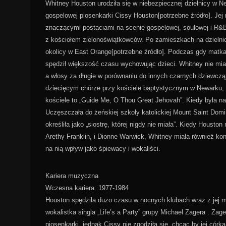
Whitney Houston urodziła się w niebezpiecznej dzielnicy w N
gospelowej piosenkarki Cissy Houston[potrzebne źródło]. Jej
znaczącymi postaciami na scenie gospelowej, soulowej i R&B
z kościołem zielonoświątkowców. Po zamieszkach na dzielnicy 
okolicy w East Orange[potrzebne źródło]. Podczas gdy matka a
spędził większość czasu wychowując dzieci. Whitney nie miała
a włosy za długie w porównaniu do innych czarnych dziewcząt.
dziecięcym chórze przy kościele baptystycznym w Newarku, g
kościele to „Guide Me, O Thou Great Jehovah”. Kiedy była nas
Uczęszczała do żeńskiej szkoły katolickiej Mount Saint Domi
określiła jako „siostrę, której nigdy nie miała”. Kiedy Houst
Arethy Franklin, i Dionne Warwick, Whitney miała również ko
na nią wpływ jako śpiewacy i wokaliści.
Kariera muzyczna
Wczesna kariera: 1977-1984
Houston spędziła dużo czasu w nocnych klubach wraz z jej ma
wokalistka singla „Life’s a Party” grupy Michael Zagera . Za
piosenkarki, jednak Cissy nie zgodziła się, chcąc by jej cór