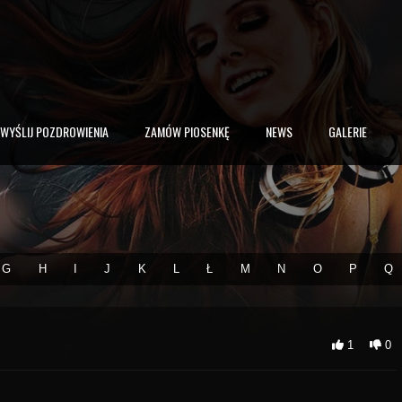
WYŚLIJ POZDROWIENIA
ZAMÓW PIOSENKĘ
NEWS
GALERIE
G
H
I
J
K
L
Ł
M
N
O
P
Q
1
0