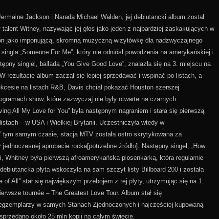
ermaine Jackson i Narada Michael Walden, jej debiutancki album został
alent Witney, nazywając jej głos jako jeden z najbardziej zaskakujących w
ston jako imponującą, skromną muzyczną wizytówkę dla nadzwyczajnego
singla „Someone For Me”, który nie odniósł powodzenia na amerykańskiej i
stępny singiel, ballada „You Give Good Love”, znalazła się na 3. miejscu na
 W rezultacie album zaczął się lepiej sprzedawać i wspinać po listach, a
kcesie na listach R&B, Davis chciał pokazać Houston szerszej
rogramach show, które zazwyczaj nie były otwarte na czarnych
ng All My Love for You” była następnym nagraniem i stała się pierwszą
listach – w USA i Wielkiej Brytanii. Uczestniczyła wtedy w
W tym samym czasie, stacja MTV została ostro skrytykowana za
 jednoczesnej aprobacie rocka[potrzebne źródło]. Następny singel, „How
i, Whitney była pierwszą afroamerykańską piosenkarką, która regularnie
, debiutancka płyta wskoczyła na sam szczyt listy Billboard 200 i została
 of All” stał się największym przebojem z tej płyty, utrzymując się na 1.
ierwsze tournée – The Greatest Love Tour. Album stał się
 egzemplarzy w samych Stanach Zjednoczonych i najczęściej kupowaną
, sprzedano około 25 mln kopii na całym świecie.