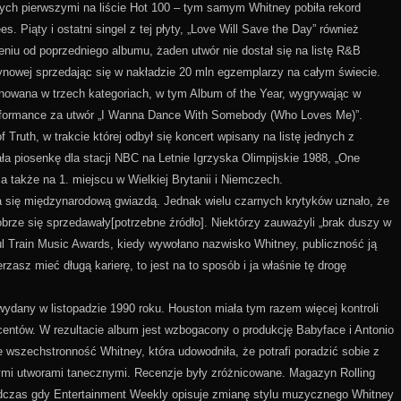
ących pierwszymi na liście Hot 100 – tym samym Whitney pobiła rekord
. Piąty i ostatni singel z tej płyty, „Love Will Save the Day” również
ieniu od poprzedniego albumu, żaden utwór nie dostał się na listę R&B
atynowej sprzedając się w nakładzie 20 mln egzemplarzy na całym świecie.
owana w trzech kategoriach, w tym Album of the Year, wygrywając w
erformance za utwór „I Wanna Dance With Somebody (Who Loves Me)”.
ruth, w trakcie której odbył się koncert wpisany na listę jednych z
 piosenkę dla stacji NBC na Letnie Igrzyska Olimpijskie 1988, „One
 a także na 1. miejscu w Wielkiej Brytanii i Niemczech.
a się międzynarodową gwiazdą. Jednak wielu czarnych krytyków uznało, że
dobrze się sprzedawały[potrzebne źródło]. Niektórzy zauważyli „brak duszy w
ul Train Music Awards, kiedy wywołano nazwisko Whitney, publiczność ją
zasz mieć długą karierę, to jest na to sposób i ja właśnie tę drogę
wydany w listopadzie 1990 roku. Houston miała tym razem więcej kontroli
ucentów. W rezultacie album jest wzbogacony o produkcję Babyface i Antonio
e wszechstronność Whitney, która udowodniła, że potrafi poradzić sobie z
ymi utworami tanecznymi. Recenzje były zróżnicowane. Magazyn Rolling
 podczas gdy Entertainment Weekly opisuje zmianę stylu muzycznego Whitney