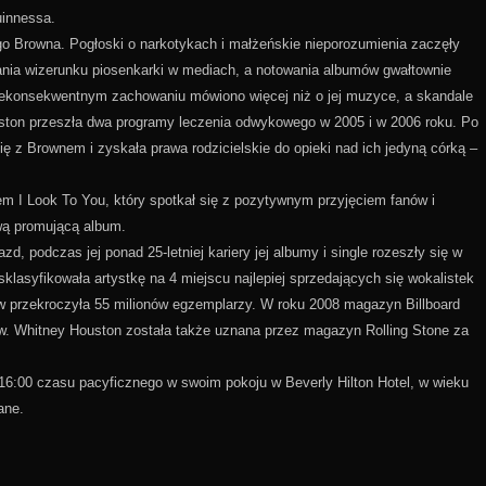
uinnessa.
o Browna. Pogłoski o narkotykach i małżeńskie nieporozumienia zaczęły
mania wizerunku piosenkarki w mediach, a notowania albumów gwałtownie
iekonsekwentnym zachowaniu mówiono więcej niż o jej muzyce, a skandale
Houston przeszła dwa programy leczenia odwykowego w 2005 i w 2006 roku. Po
 z Brownem i zyskała prawa rodzicielskie do opieki nad ich jedyną córką –
 I Look To You, który spotkał się z pozytywnym przyjęciem fanów i
wą promującą album.
d, podczas jej ponad 25-letniej kariery jej albumy i single rozeszły się w
lasyfikowała artystkę na 4 miejscu najlepiej sprzedających się wokalistek
w przekroczyła 55 milionów egzemplarzy. W roku 2008 magazyn Billboard
stów. Whitney Houston została także uznana przez magazyn Rolling Stone za
. 16:00 czasu pacyficznego w swoim pokoju w Beverly Hilton Hotel, w wieku
ane.