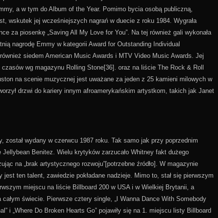
mmy, a w tym do Album of the Year. Pomimo bycia osobą publiczną,
st, wskutek jej wcześniejszych nagrań w duecie z roku 1984. Wygrała
e za piosenkę „Saving All My Love for You”. Na tej również gali wykonała
atnią nagrodę Emmy w kategorii Award for Outstanding Individual
a również siedem American Music Awards i MTV Video Music Awards. Jej
h czasów wg magazynu Rolling Stone[36]. oraz na liście The Rock & Roll
Houston na scenie muzycznej jest uważane za jeden z 25 kamieni milowych w
orzył drzwi do kariery innym afroamerykańskim artystkom, takich jak Janet
y, został wydany w czerwcu 1987 roku. Tak samo jak przy poprzednim
że Jellybean Benitez. Wielu krytyków zarzucało Whitney fakt dużego
zując na „brak artystycznego rozwoju”[potrzebne źródło]. W magazynie
 jest ten talent, zawiedzie pokładane nadzieje. Mimo to, stał się pierwszym
erwszym miejscu na liście Billboard 200 w USA i w Wielkiej Brytanii, a
na całym świecie. Pierwsze cztery single, „I Wanna Dance With Somebody
l” i „Where Do Broken Hearts Go” pojawiły się na 1. miejscu listy Billboard