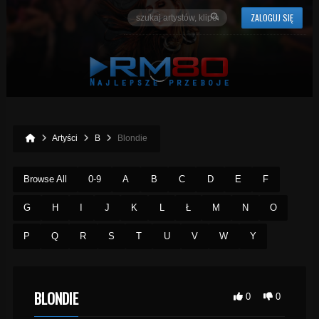
ZALOGUJ SIĘ
Artyści
B
Blondie
Browse All
0-9
A
B
C
D
E
F
G
H
I
J
K
L
Ł
M
N
O
P
Q
R
S
T
U
V
W
Y
BLONDIE
0
0