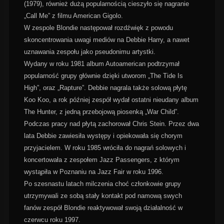
(1979), również dużą popularnością cieszyło się nagranie
„Call Me” z filmu American Gigolo.
W zespole Blondie następował rozdźwięk z powodu
skoncentrowania uwagi mediów na Debbie Harry, a nawet
uznawania zespołu jako pseudonimu artystki.
Wydany w roku 1981 album Autoamerican podtrzymał
popularność grupy głównie dzięki utworom „The Tide Is
High”, oraz „Rapture”. Debbie nagrala także solową płytę
Koo Koo, a rok później zespół wydał ostatni nieudany album
The Hunter, z jedną przebojową piosenką „War Child”.
Podczas pracy nad płytą zachorował Chris Stein. Przez dwa
lata Debbie zawiesiła występy i opiekowała się chorym
przyjacielem. W roku 1985 wróciła do nagrań solowych i
koncertowała z zespołem Jazz Passengers, z którym
wystąpiła w Poznaniu na Jazz Fair w roku 1996.
Po szesnastu latach milczenia choć członkowie grupy
utrzymywali ze sobą stały kontakt pod namową swych
fanów zespół Blondie reaktywował swoją działalność w
czerwcu roku 1997.