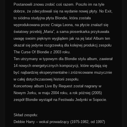
Postanowili znowu zrobić coś razem. Poszło im na tyle
dobrze, że zdecydowali się na wydanie nowej płyty. No Exit,
to siódma studyjna płyta Blondie, która została
wyprodukowana przez Craiga Leona, na płycie znalazł się
światowy przebój „Maria”, a sama piosenkarka przykuwała
uwagę swoim pięknym wyglądem jak na jej lata! Album ten
okazał się jedynie rozgrzewką dla kolejnej produkcj zespołu
The Curse Of Blondie z 2003 roku.
Ten utrzymany w typowym dla Blondie stylu album, zawierał
14 nowych energetycznych kompozycji, które wydają się
być najbardziej eksperymentalne i zróżnicowane muzycznie
w całej dotychczasowej historii zespołu.
Koncertowy album Live By Request został nagrany w
Nowym Jorku, w maju 2004 roku, a rok później (2005)
zespół Blondie wystąpił na Festiwalu Jedynki w Sopocie.
Skład zespołu:
Debbie Harry – wokal prowadzący (1975-1982, od 1997)