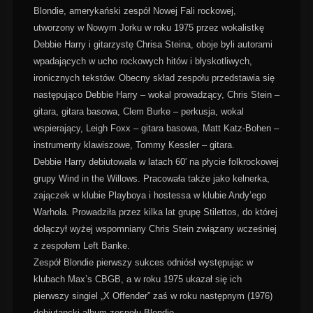
Blondie, amerykański zespół Nowej Fali rockowej,
utworzony w Nowym Jorku w roku 1975 przez wokalistkę
Debbie Harry i gitarzystę Chrisa Steina, oboje byli autorami
wpadających w ucho rockowych hitów i błyskotliwych,
ironicznych tekstów. Obecny skład zespołu przedstawia się
następująco Debbie Harry – wokal prowadzący, Chris Stein –
gitara, gitara basowa, Clem Burke – perkusja, wokal
wspierający, Leigh Foxx – gitara basowa, Matt Katz-Bohen –
instrumenty klawiszowe, Tommy Kessler – gitara.
Debbie Harry debiutowała w latach 60′ na płycie folkrockowej
grupy Wind in the Willows. Pracowała także jako kelnerka,
zajączek w klubie Playboya i hostessa w klubie Andy’ego
Warhola. Prowadziła przez kilka lat grupę Stilettos, do której
dołączył wyżej wspomniany Chris Stein związany wcześniej
z zespołem Left Banke.
Zespół Blondie pierwszy sukces odniósł występując w
klubach Max’s CBGB, a w roku 1975 ukazał się ich
pierwszy singiel „X Offender” zaś w roku następnym (1976)
debiutancki album zespołu Blondie.