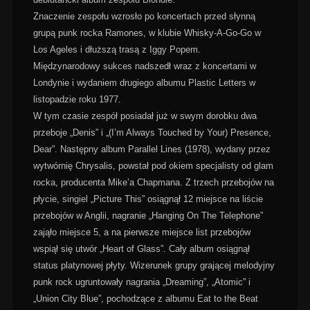
Znaczenie zespołu wzrosło po koncertach przed słynną
grupą punk rocka Ramones, w klubie Whisky-A-Go-Go w
Los Ageles i dłuższą trasą z Iggy Popem.
Międzynarodowy sukces nadszedł wraz z koncertami w
Londynie i wydaniem drugiego albumu Plastic Letters w
listopadzie roku 1977.
W tym czasie zespół posiadał już w swym dorobku dwa
przeboje „Denis” i „(I’m Always Touched by Your) Presence,
Dear”. Następny album Parallel Lines (1978), wydany przez
wytwórnię Chrysalis, powstał pod okiem specjalisty od glam
rocka, producenta Mike’a Chapmana. Z trzech przebojów na
płycie, singiel „Picture This” osiągnął 12 miejsce na liście
przebojów w Anglii, nagranie „Hanging On The Telephone”
zająło miejsce 5, a na pierwsze miejsce list przebojów
wspiął się utwór „Heart of Glass”. Cały album osiągnął
status platynowej płyty. Wizerunek grupy grającej melodyjny
punk rock ugruntowały nagrania „Dreaming”, „Atomic” i
„Union City Blue”, pochodzące z albumu Eat to the Beat