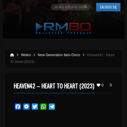
ZALOGUJ SIĘ
Wideo
New Generation Italo-Disco
Heaven42 - Heart
To Heart (2023)
HEAVEN42 – HEART TO HEART (2023)
0
0
Facebook
Messenger
Twitter
WhatsApp
Telegram