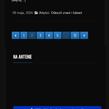
(więcej…)
09 maja, 2024
Artyści
,
Odeszli znani i lubiani
1
2
3
4
5
…
13
NA ANTENIE