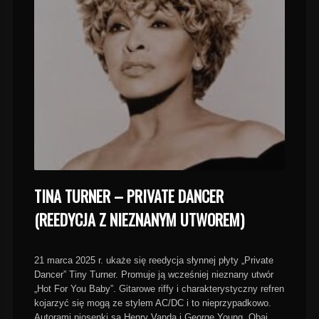
TINA TURNER – PRIVATE DANCER
(REEDYCJA Z NIEZNANYM UTWOREM)
21 marca 2025 r. ukaże się reedycja słynnej płyty „Private
Dancer” Tiny Turner. Promuje ją wcześniej nieznany utwór
„Hot For You Baby”. Gitarowe riffy i charakterystyczny refren
kojarzyć się mogą ze stylem AC/DC i to nieprzypadkowo.
Autorami piosenki są Henry Vanda i George Young. Obaj