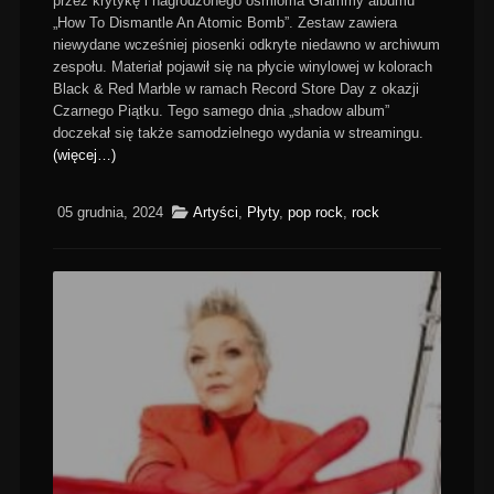
przez krytykę i nagrodzonego ośmioma Grammy albumu
„How To Dismantle An Atomic Bomb”. Zestaw zawiera
niewydane wcześniej piosenki odkryte niedawno w archiwum
zespołu. Materiał pojawił się na płycie winylowej w kolorach
Black & Red Marble w ramach Record Store Day z okazji
Czarnego Piątku. Tego samego dnia „shadow album”
doczekał się także samodzielnego wydania w streamingu.
(więcej…)
05 grudnia, 2024
Artyści
,
Płyty
,
pop rock
,
rock