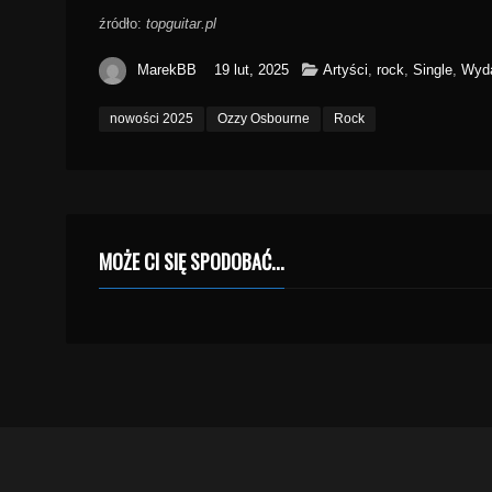
źródło:
topguitar.pl
MarekBB
19 lut, 2025
Artyści
,
rock
,
Single
,
Wyda
nowości 2025
Ozzy Osbourne
Rock
MOŻE CI SIĘ SPODOBAĆ...
Prawa autorskie 2009 RM80.