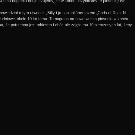
wnemu nagraniu oboje czujemy, że w końcu uczyniliśmy tę piosenkę tym,
owiedział o tym utworze: „Billy i ja napisaliśmy razem „Gods of Rock N
łudniowej około 10 lat temu. Ta nagrana na nowo wersja piosenki w końcu
 że potrzebna jest orkiestra i chór, ale zajęło mu 10 pieprzonych lat, żeby