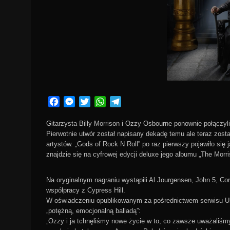
Facebook
Messenger
Twitter
WhatsApp
Telegram
Gitarzysta Billy Morrison i Ozzy Osbourne ponownie połączyli
Pierwotnie utwór został napisany dekadę temu ale teraz zosta
artystów. „Gods of Rock N Roll” po raz pierwszy pojawiło się
znajdzie się na cyfrowej edycji deluxe jego albumu „The Morri
Na oryginalnym nagraniu wystąpili Al Jourgensen, John 5, Co
współpracy z Cypress Hill.
W oświadczeniu opublikowanym za pośrednictwem serwisu Ulti
„potężną, emocjonalną balladą”:
„Ozzy i ja tchnęliśmy nowe życie w to, co zawsze uważaliśmy