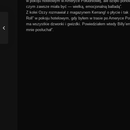
w pokoju hotelowym w Ameryce Południowej, ale dzięki pono
czym zawsze miała być — wielką, emocjonalną balladą”.
Z kolei Ozzy rozmawiał z magazynem Kerrang! o płycie i tak p
Roll” w pokoju hotelowym, gdy byłem w trasie po Ameryce Po
ma wszystkie dzwonki i gwizdki. Powiedziałem wtedy Billy’emu,
mnie posłuchał”.