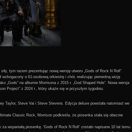
 siły, tym razem prezentując nową wersję utworu „Gods of Rock N Roll”.
ł wzbogacony o 61-osobową orkiestrę i chór, realizując pierwotną wizję
 jako „Gods” na albumie Morrisona z 2015 r. „God Shaped Hole”. Nowa wersja
son Project” z 2024 r., który ukaże się w przyszłym tygodniu.
rey Taylor, Steve Vai i Steve Stevens. Edycja deluxe powstała natomiast we
mate Classic Rock, Morrison podkreśla, że piosenka stała się obecnie
 za wspaniałą piosenkę. 'Gods of Rock N Roll’ zostało napisane 10 lat temu