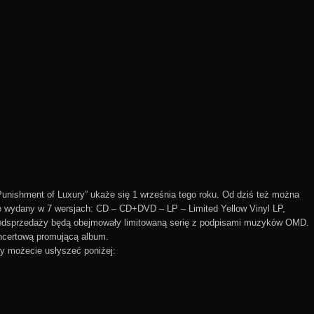
unishment of Luxury” ukaże się 1 września tego roku. Od dziś też można
e wydany w 7 wersjach: CD – CD+DVD – LP – Limited Yellow Vinyl LP,
rzedsprzedaży będą obejmowały limitowaną serię z podpisami muzyków OMD.
oncertową promującą album.
óry możecie usłyszeć poniżej: