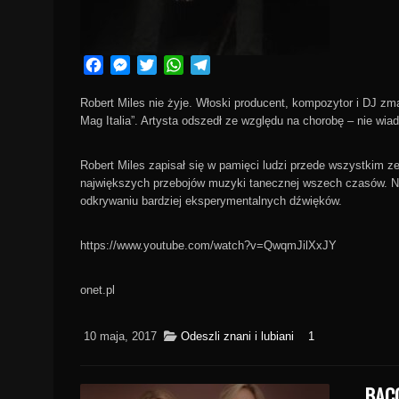
Facebook
Messenger
Twitter
WhatsApp
Telegram
Robert Miles nie żyje. Włoski producent, kompozytor i DJ zma
Mag Italia”. Artysta odszedł ze względu na chorobę – nie wia
Robert Miles zapisał się w pamięci ludzi przede wszystkim ze
największych przebojów muzyki tanecznej wszech czasów. Nas
odkrywaniu bardziej eksperymentalnych dźwięków.
https://www.youtube.com/watch?v=QwqmJilXxJY
onet.pl
10 maja, 2017
Odeszli znani i lubiani
1
BAC