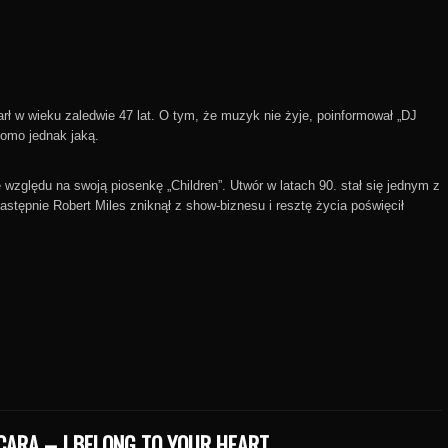
rł w wieku zaledwie 47 lat. O tym, że muzyk nie żyje, poinformował „DJ
domo jednak jaką.
 względu na swoją piosenkę „Children”. Utwór w latach 90. stał się jednym z
tępnie Robert Miles zniknął z show-biznesu i resztę życia poświęcił
CARA – I BELONG TO YOUR HEART