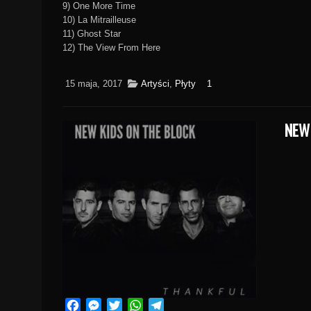
9) One More Time
10) La Mitrailleuse
11) Ghost Star
12) The View From Here
15 maja, 2017
Artyści
,
Płyty
1
NEW
Facebook
Messenger
Twitter
WhatsApp
Telegram