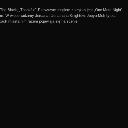
The Block, „Thankful”. Pierwszym singlem z krążka jest „One More Night”.
em. W wideo widzimy Jordana i Jonathana Knightów, Joeya McIntyre’a,
ch miasta nim razem pojawiają się na scenie.