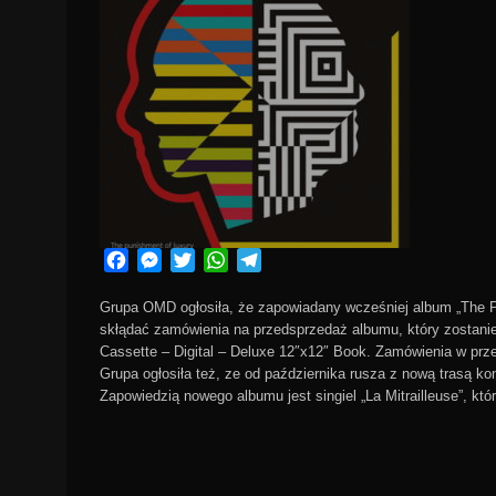
Facebook
Messenger
Twitter
WhatsApp
Telegram
Grupa OMD ogłosiła, że zapowiadany wcześniej album „The P
skłądać zamówienia na przedsprzedaż albumu, który zostani
Cassette – Digital – Deluxe 12″x12″ Book. Zamówienia w p
Grupa ogłosiła też, ze od października rusza z nową trasą k
Zapowiedzią nowego albumu jest singiel „La Mitrailleuse”, kt