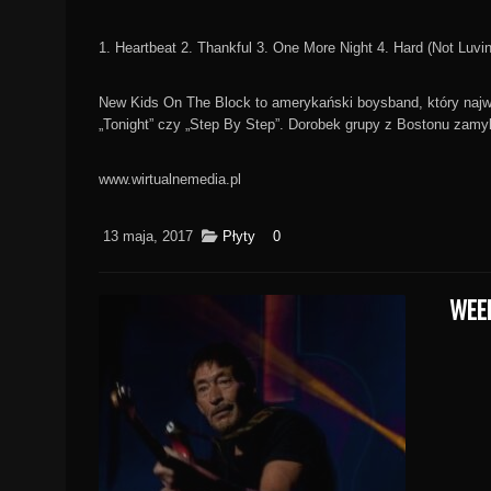
1. Heartbeat 2. Thankful 3. One More Night 4. Hard (Not Luvi
New Kids On The Block to amerykański boysband, który najwi
„Tonight” czy „Step By Step”. Dorobek grupy z Bostonu zamyk
www.wirtualnemedia.pl
13 maja, 2017
Płyty
0
WEE