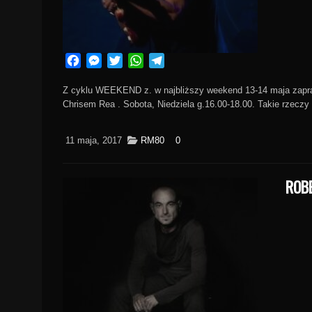
Facebook
Messenger
Twitter
WhatsApp
Telegram
Z cyklu WEEKEND z. w najbliższy weekend 13-14 maja zapra
Chrisem Rea . Sobota, Niedziela g.16.00-18.00. Takie rzeczy
11 maja, 2017
RM80
0
ROBE