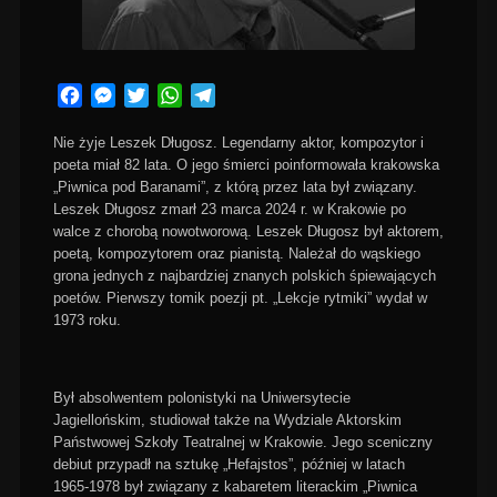
Facebook
Messenger
Twitter
WhatsApp
Telegram
Nie żyje Leszek Długosz. Legendarny aktor, kompozytor i
poeta miał 82 lata. O jego śmierci poinformowała krakowska
„Piwnica pod Baranami”, z którą przez lata był związany.
Leszek Długosz zmarł 23 marca 2024 r. w Krakowie po
walce z chorobą nowotworową. Leszek Długosz był aktorem,
poetą, kompozytorem oraz pianistą. Należał do wąskiego
grona jednych z najbardziej znanych polskich śpiewających
poetów. Pierwszy tomik poezji pt. „Lekcje rytmiki” wydał w
1973 roku.
Był absolwentem polonistyki na Uniwersytecie
Jagiellońskim, studiował także na Wydziale Aktorskim
Państwowej Szkoły Teatralnej w Krakowie. Jego sceniczny
debiut przypadł na sztukę „Hefajstos”, później w latach
1965-1978 był związany z kabaretem literackim „Piwnica