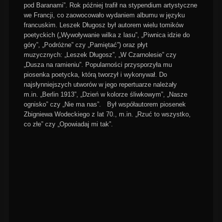
pod Baranami”. Rok później trafił na stypendium artystyczne
we Francji, co zaowocowało wydaniem albumu w języku
francuskim. Leszek Długosz był autorem wielu tomików
poetyckich („Wywoływanie wilka z lasu”, „Piwnica idzie do
góry”, „Podróżne” czy „Pamiętać”) oraz płyt
muzycznych: „Leszek Długosz”, „W Czarnolesie” czy
„Dusza na ramieniu”. Popularności przysporzyła mu
piosenka poetycka, którą tworzył i wykonywał. Do
najsłynniejszych utworów w jego repertuarze należały
m.in. „Berlin 1913”, „Dzień w kolorze śliwkowym”, „Nasze
ognisko” czy „Nie ma nas”. Był współautorem piosenek
Zbigniewa Wodeckiego z lat 70., m.in. „Rzuć to wszystko,
co złe” czy „Opowiadaj mi tak”.