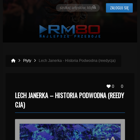
ZALOGUJ SIĘ
Płyty
Lech Janerka - Historia Podwodna (reedycja)
0
0
LECH JANERKA – HISTORIA PODWODNA (REEDY
CJA)