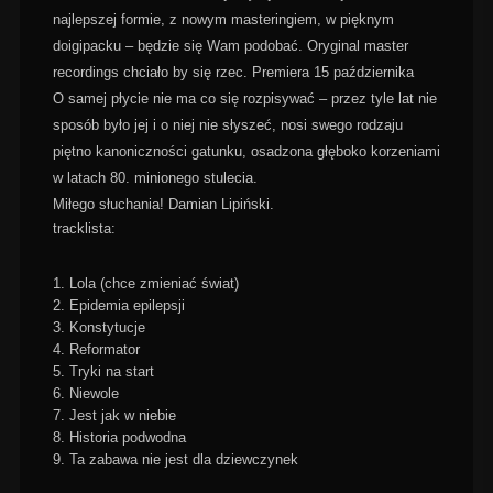
najlepszej formie, z nowym masteringiem, w pięknym
doigipacku – będzie się Wam podobać. Oryginal master
recordings chciało by się rzec. Premiera 15 października
O samej płycie nie ma co się rozpisywać – przez tyle lat nie
sposób było jej i o niej nie słyszeć, nosi swego rodzaju
piętno kanoniczności gatunku, osadzona głęboko korzeniami
w latach 80. minionego stulecia.
Miłego słuchania! Damian Lipiński.
tracklista:
1. Lola (chce zmieniać świat)
2. Epidemia epilepsji
3. Konstytucje
4. Reformator
5. Tryki na start
6. Niewole
7. Jest jak w niebie
8. Historia podwodna
9. Ta zabawa nie jest dla dziewczynek