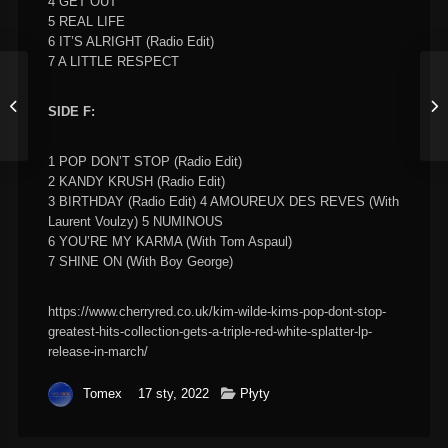
4 GET OUT
5 REAL LIFE
6 IT’S ALRIGHT (Radio Edit)
7 A LITTLE RESPECT
SIDE F:
1 POP DON’T STOP (Radio Edit)
2 KANDY KRUSH (Radio Edit)
3 BIRTHDAY (Radio Edit) 4 AMOUREUX DES REVES (With
Laurent Voulzy) 5 NUMINOUS
6 YOU’RE MY KARMA (With Tom Aspaul)
7 SHINE ON (With Boy George)
https://www.cherryred.co.uk/kim-wilde-kims-pop-dont-stop-
greatest-hits-collection-gets-a-triple-red-white-splatter-lp-
release-in-march/
Tomex
17 sty, 2022
Płyty