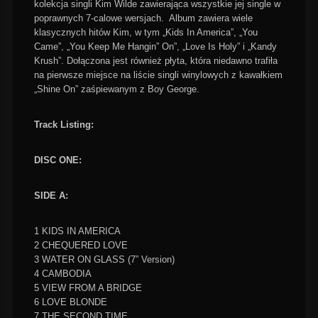
kolekcja singli Kim Wilde zawierająca wszystkie jej single w
poprawnych 7-calowe wersjach. Album zawiera wiele
klasycznych hitów Kim, w tym „Kids In America”, „You
Came”, „You Keep Me Hangin” On”, „Love Is Holy” i „Kandy
Krush”. Dołączona jest również płyta, która niedawno trafiła
na pierwsze miejsce na liście singli winylowych z kawałkiem
„Shine On” zaśpiewanym z Boy George.
Track Listing:
DISC ONE:
SIDE A:
1 KIDS IN AMERICA
2 CHEQUERED LOVE
3 WATER ON GLASS (7” Version)
4 CAMBODIA
5 VIEW FROM A BRIDGE
6 LOVE BLONDE
7 THE SECOND TIME