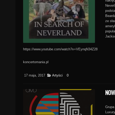
nakręc
Neverl
podsta
Bearda
ze sła
ameryk
popula
Jackso
https://www.youtube.com/watch?v=VEynqN34Z28
koncertomania.pl
17 maja, 2017
Artyści
0
NOW
Grupa 
Luxury