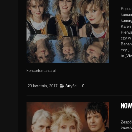
Popula
koncer
karier
Karen 
Pierws
czy w 
Banana
czy „I
to „Vi
koncertomania.pl
29 kwietnia, 2017
Artyści
0
NOW
Zespół
kawał