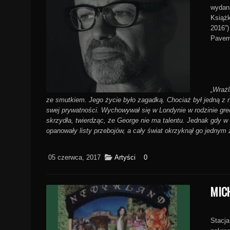
wydana
Książk
2016”)
Paveme
„Wrażl
ze smutkiem. Jego życie było zagadką. Chociaż był jedną z 
swej prywatności. Wychowywał się w Londynie w rodzinie gre
skrzydła, twierdząc, że George nie ma talentu. Jednak gdy w
opanowały listy przebojów, a cały świat okrzyknął go jednym
05 czerwca, 2017
Artyści
0
MIC
Stacja