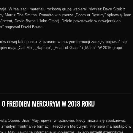
aja. W realizacji materiału rockową grupę wspierali również Dave Sitek z
nny Marr z The Smiths. Ponadto w numerze „Doom or Destiny” śpiewają Joan
 Vincent, David Byrne i John Grant). Dzieło powstawało w nowojorskich
ar” nagrywał David Bowie.
erów nowej fali i punku. Z czasem w muzyce formacji zaczęły pojawiać się
w mają „Call Me”, „Rapture”, „Heart of Glass” i „Maria”. W 2016 grupę
M O FREDDIEM MERCURYM W 2018 ROKU
ysta Queen, Brian May, ujawnił w rozmowie, kiedy można się spodziewać
o zmarłym frontmanie formacji, Freddiem Mercurym. Premiera ma nastąpić w
oku. May ujawnił tę informację w wywiadzie, jakiego udzielił dziennikowi