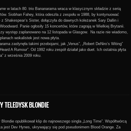
rne w latach 80. trio Bananarama wraca w klasycznym składzie z serią
tów. Siobhan Fahey, która odeszła z zespołu w 1988, by kontynuować
ę z Shakespear’s Sister, dołączyła do dawnych koleżanek Sary Dallin i
Woodward. Panie ogłosiły 15 koncertów, które zagrają w Wielkiej Brytanii.
zy występ zaplanowano na 12 listopada w Glasgow. Na razie nie wiadomo,
planach wokalistek jest nowa płyta.
rama zasłynęła takimi przebojami, jak „Venus”, „Robert DeNiro’s Witing”
 Heard A Rumour”. Od 1992 roku zespół działał jako duet. Ich ostatnia płyta
va” z września 2009 roku.
Y TELEDYSK BLONDIE
 Blondie opublikował klip do najnowszego singla „Long Time”. Współtwórcą
ka jest Dev Hynes, ukrywający się pod pseudonimem Blood Orange. Za