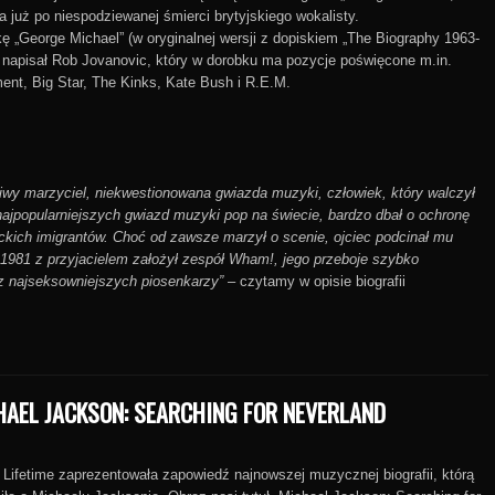
 już po niespodziewanej śmierci brytyjskiego wokalisty.
ę „George Michael” (w oryginalnej wersji z dopiskiem „The Biography 1963-
 napisał Rob Jovanovic, który w dorobku ma pozycje poświęcone m.in.
nt, Big Star, The Kinks, Kate Bush i R.E.M.
iwy marzyciel, niekwestionowana gwiazda muzyki, człowiek, który walczył
najpopularniejszych gwiazd muzyki pop na świecie, bardzo dbał o ochronę
ckich imigrantów. Choć od zawsze marzył o scenie, ojciec podcinał mu
 1981 z przyjacielem założył zespół Wham!, jego przeboje szybko
 z najseksowniejszych piosenkarzy”
– czytamy w opisie biografii
HAEL JACKSON: SEARCHING FOR NEVERLAND
 Lifetime zaprezentowała zapowiedź najnowszej muzycznej biografii, którą