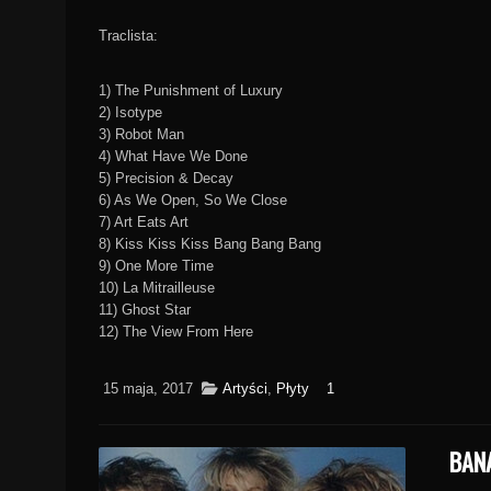
Traclista:
1) The Punishment of Luxury
2) Isotype
3) Robot Man
4) What Have We Done
5) Precision & Decay
6) As We Open, So We Close
7) Art Eats Art
8) Kiss Kiss Kiss Bang Bang Bang
9) One More Time
10) La Mitrailleuse
11) Ghost Star
12) The View From Here
15 maja, 2017
Artyści
,
Płyty
1
BAN