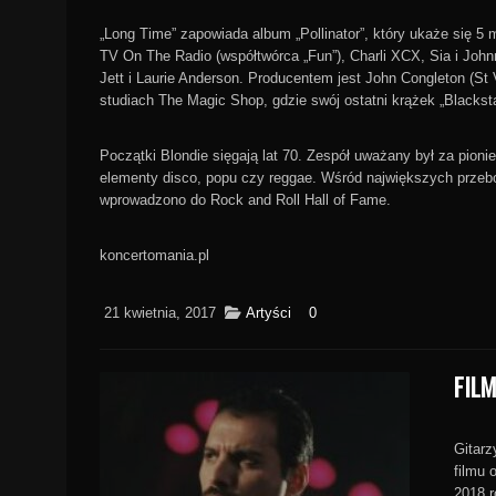
„Long Time” zapowiada album „Pollinator”, który ukaże się 5 m
TV On The Radio (współtwórca „Fun”), Charli XCX, Sia i Joh
Jett i Laurie Anderson. Producentem jest John Congleton (St
studiach The Magic Shop, gdzie swój ostatni krążek „Blackst
Początki Blondie sięgają lat 70. Zespół uważany był za pioni
elementy disco, popu czy reggae. Wśród największych przebojó
wprowadzono do Rock and Roll Hall of Fame.
koncertomania.pl
21 kwietnia, 2017
Artyści
0
FIL
Gitarz
filmu 
2018 r