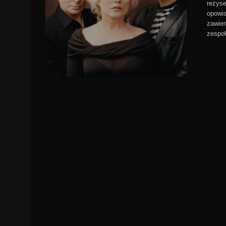
reżyse
opowia
zawier
zespoł