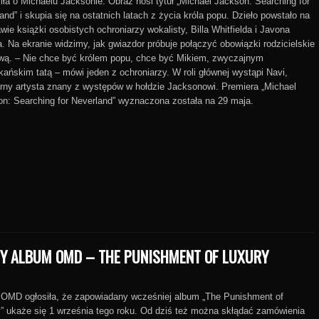
iła o Michaelu Jacksonie. Obraz nosi tytuł „Michael Jackson: Searching for
and” i skupia się na ostatnich latach z życia króla popu. Dzieło powstało na
wie książki osobistych ochroniarzy wokalisty, Billa Whitfielda i Javona
. Na ekranie widzimy, jak gwiazdor próbuje połączyć obowiązki rodzicielskie
wą. – Nie chce być królem popu, chce być Mikiem, zwyczajnym
ańskim tatą – mówi jeden z ochroniarzy. W roli głównej wystąpi Navi,
rny artysta znany z występów w hołdzie Jacksonowi. Premiera „Michael
n: Searching for Neverland” wyznaczona została na 29 maja.
Y ALBUM OMD – THE PUNISHMENT OF LUXURY
OMD ogłosiła, że zapowiadany wcześniej album „The Punishment of
” ukaże się 1 września tego roku. Od dziś też można skłądać zamówienia