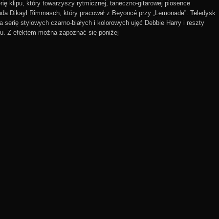
rię klipu, który towarzyszy rytmicznej, taneczno-gitarowej piosence
da Dikayl Rimmasch, który pracował z Beyoncé przy „Lemonade”. Teledysk
a serię stylowych czarno-białych i kolorowych ujęć Debbie Harry i reszty
u. Z efektem można zapoznać się poniżej