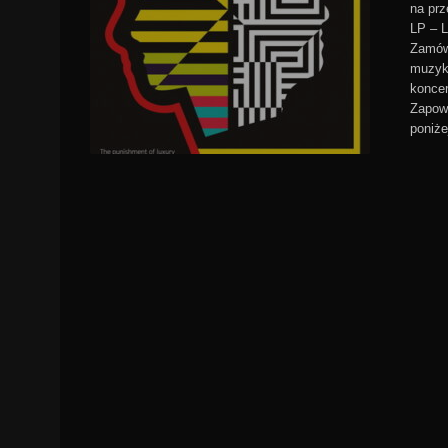
na pr
LP – L
Zamówi
muzykó
konce
Zapowi
poniże