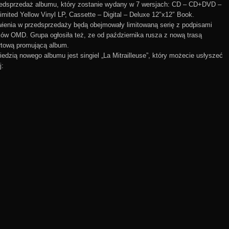
zedsprzedaż albumu, który zostanie wydany w 7 wersjach: CD – CD+DVD –
imited Yellow Vinyl LP, Cassette – Digital – Deluxe 12″x12″ Book.
enia w przedsprzedaży będą obejmowały limitowaną serię z podpisami
w OMD. Grupa ogłosiła też, ze od października rusza z nową trasą
rtową promującą album.
edzią nowego albumu jest singiel „La Mitrailleuse”, który możecie usłyszeć
j: