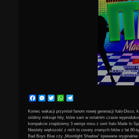
Facebook
Messenger
Twitter
WhatsApp
Telegram
Koniec wakacji przyniósł fanom nowej generacji Italo-Disco, 
siódmy miksuje hity, które sam w ostatnim czasie wyproduk
kompakcie znajdziemy 3 wersje mixu z serii Italo Made In Sp
Niestety większość z nich to covery znanych hitów z lat 80-t
Bad Boys Blue czy „Moonlight Shadow” śpiewane oryginalnie 