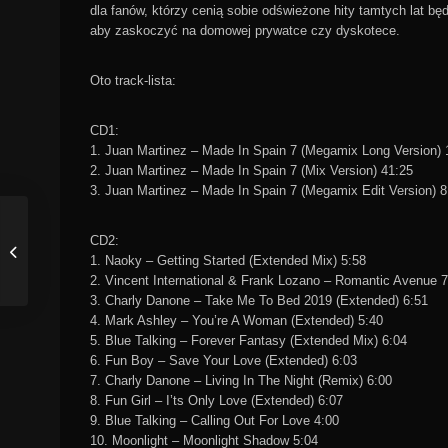
dla fanów, którzy cenią sobie odświeżone hity tamtych lat bę
aby zaskoczyć na domowej prywatce czy dyskotece.
Oto track-lista:
CD1:
1. Juan Martinez – Made In Spain 7 (Megamix Long Version) 
2. Juan Martinez – Made In Spain 7 (Mix Version) 41:25
3. Juan Martinez – Made In Spain 7 (Megamix Edit Version) 8
CD2:
1. Naoky – Getting Started (Extended Mix) 5:58
2. Vincent International & Frank Lozano – Romantic Avenue 7
3. Charly Danone – Take Me To Bed 2019 (Extended) 6:51
4. Mark Ashley – You’re A Woman (Extended) 5:40
5. Blue Talking – Forever Fantasy (Extended Mix) 6:04
6. Fun Boy – Save Your Love (Extended) 6:03
7. Charly Danone – Living In The Night (Remix) 6:00
8. Fun Girl – I’ts Only Love (Extended) 6:07
9. Blue Talking – Calling Out For Love 4:00
10. Moonlight – Moonlight Shadow 5:04