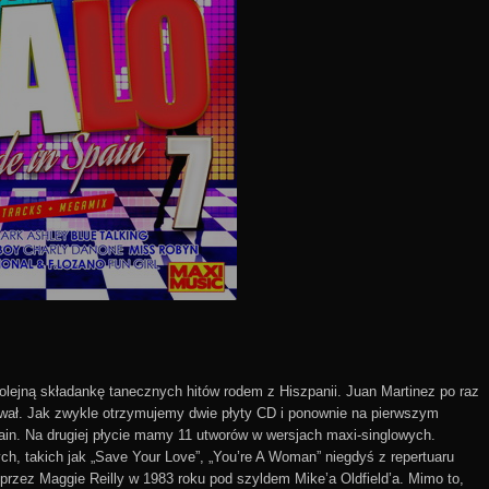
kolejną składankę tanecznych hitów rodem z Hiszpanii. Juan Martinez po raz
ował. Jak zwykle otrzymujemy dwie płyty CD i ponownie na pierwszym
ain. Na drugiej płycie mamy 11 utworów w wersjach maxi-singlowych.
ych, takich jak „Save Your Love”, „You’re A Woman” niegdyś z repertuaru
przez Maggie Reilly w 1983 roku pod szyldem Mike’a Oldfield’a. Mimo to,