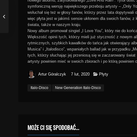
nowego albumu, zatytułowanego „Love And Rain”. Tytuł dość 
symfoniczną wersję największego przeboju artysty – „Only Yo
wsłuchał się też w głosy fanów, którzy przez lata dopytywali 
więc płyta jest w jakimś sensie ukłonem dla swoich fanów, z
świata, także w naszym kraju.
Nowy album promował singiel „I Love You”, który nie do koń
Większość opinii tych, którzy mieli już styczność z nowym
rytmicznych, szybkich kawałków do tańca jak otwierający alb
Musica” i „Italodisco”, wspaniałych ballad jak w przypadku „
tych, którzy słuchając jej przeniosą się w zaczarowany świa
artysty powinien mieć w swoich zbiorach i po którą powinien 
Artur Góralczyk
7 lut, 2020
Płyty
Italo-Disco
New Generation Italo-Disco
MOŻE CI SIĘ SPODOBAĆ...