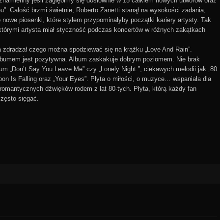
znamienny jeśli zagłębimy się dosłownie w 15 całkiem nowych utworów oraz
u”. Całość brzmi świetnie, Roberto Zanetti stanął na wysokości zadania,
o nowe piosenki, które stylem przypominałyby początki kariery artysty. Tak
 którymi artysta miał styczność podczas koncertów w różnych zakątkach
ca zdradzał czego można spodziewać się na krążku „Love And Rain”.
 albumem jest pozytywna. Album zaskakuje dobrym poziomem. Nie brak
um „Don’t Say You Leave Me” czy „Lonely Night.”, ciekawych melodii jak „80
Moon Is Falling oraz „Your Eyes”. Płyta o miłości, o muzyce… wspaniała dla
t romantycznych dźwięków rodem z lat 80-tych. Płyta, którą każdy fan
często sięgać.