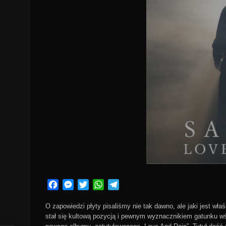
Facebook
Messenger
Twitter
WhatsApp
Telegram
O zapowiedzi płyty pisaliśmy nie tak dawno, ale jaki jest w
stał się kultową pozycją i pewnym wyznacznikiem gatunku wśr