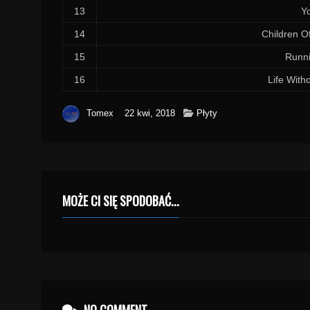
13
Y
14
Children O
15
Runni
16
Life With
Tomex
22 kwi, 2018
Płyty
MOŻE CI SIĘ SPODOBAĆ...