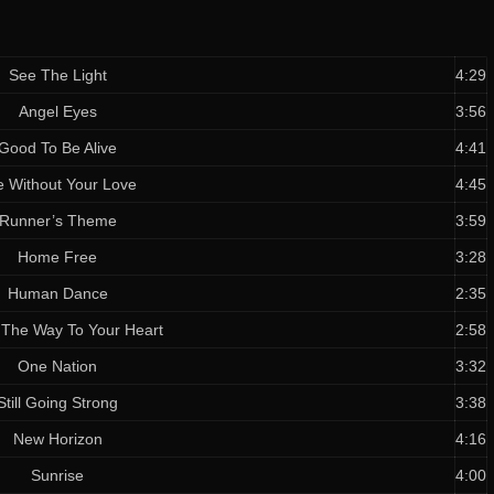
See The Light
4:29
Angel Eyes
3:56
Good To Be Alive
4:41
e Without Your Love
4:45
Runner’s Theme
3:59
Home Free
3:28
Human Dance
2:35
 The Way To Your Heart
2:58
One Nation
3:32
Still Going Strong
3:38
New Horizon
4:16
Sunrise
4:00