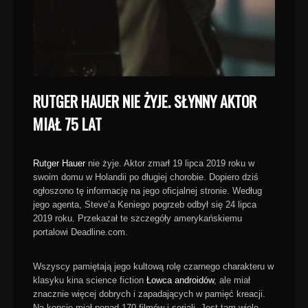
RUTGER HAUER NIE ŻYJE. SŁYNNY AKTOR
MIAŁ 75 LAT
Rutger Hauer
nie żyje. Aktor zmarł 19 lipca 2019 roku w
swoim domu w Holandii po długiej chorobie. Dopiero dziś
ogłoszono tę informację na jego oficjalnej stronie. Według
jego agenta, Steve’a Keniego pogrzeb odbył się 24 lipca
2019 roku. Przekazał te szczegóły amerykańskiemu
portalowi Deadline.com.
Wszyscy pamiętają jego kultową rolę czarnego charakteru w
klasyku kina science fiction
Łowca androidów
, ale miał
znacznie więcej dobrych i zapadających w pamięć kreacji.
Na koncie miał ponad 170 filmów i seriali. Jest tam wiele