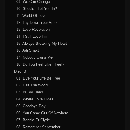
09. We Can Change
10. Should I Let You In?
11. World Of Love
12. Lay Down Your Arms
13. Love Revolution
14. I Still Love Him
15. Always Breaking My Heart
16. Adi Shakti
17. Nobody Owns Me
18. Do You Feel Like I Feel?
Disc: 3
01. Live Your Life Be Free
02. Half The World
03. In Too Deep
04. Where Love Hides
05. Goodbye Day
06. You Came Out Of Nowhere
07. Bonnie Et Clyde
08. Remember September