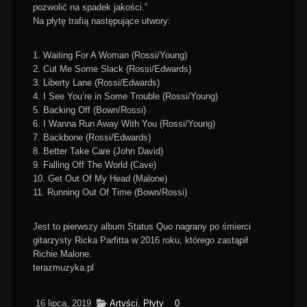
pozwolić na spadek jakości.”
Na płytę trafią następujące utwory:
1. Waiting For A Woman (Rossi/Young)
2. Cut Me Some Slack (Rossi/Edwards)
3. Liberty Lane (Rossi/Edwards)
4. I See You’re in Some Trouble (Rossi/Young)
5. Backing Off (Bown/Rossi)
6. I Wanna Run Away With You (Rossi/Young)
7. Backbone (Rossi/Edwards)
8. Better Take Care (John David)
9. Falling Off The World (Cave)
10. Get Out Of My Head (Malone)
11. Running Out Of Time (Bown/Rossi)
Jest to pierwszy album Status Quo nagrany po śmierci
gitarzysty Ricka Parfitta w 2016 roku, którego zastąpił
Richie Malone.
terazmuzyka.pl
16 lipca, 2019
Artyści
,
Płyty
0