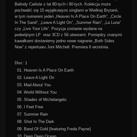
Belindy Carlisle z lat 80-tych i 90-tych. Kolekcja może
pochwalić się 15 wyjątkowymi singlami w Wielkiej Brytanii,
w tym numerem jeden „Heaven Is A Place On Earth”, „Circle
In The Sand”, „Leave A Light On”, „Summer Rain”, „La Luna”
czy „Live Your Life”. Pozycja zostanie wydana na
podwójnym LP oraz 3CD z 56 utworami. Pomiędzy znanymi
kawałkami dostaniemy jedno nowe nagranie „Both Sides
Now” z repertuaru Joni Mitchell. Premiera 6 września.
Disc: 1
01. Heaven Is A Place On Earth
02. Leave A Light On
03. Mad About You
04. World Without You
05. Shades of Michelangelo
06. I Feel Free
07. Summer Rain
08. Shot In The Dark
09. Band Of Gold [featuring Freda Payne]
10. Deep Deep Ocean