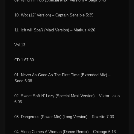
09. Wind Him Up (Special Maxi Version) – Saga 5:45
10. Wot (12“ Version) – Captain Sensible 5:35
11. Ich will Spaß (Maxi Version) – Markus 4:26
Vol.13
CD 1 67:39
01. Never As Good As The First Time (Extended Mix) –
Sade 5:08
02. Sweet Soft N’ Lazy (Special Maxi Version) – Viktor Lazlo
6:06
03. Dangerous (Power Mix) (Long Version) – Roxette 7:03
04. Along Comes A Woman (Dance Remix) – Chicago 6:13