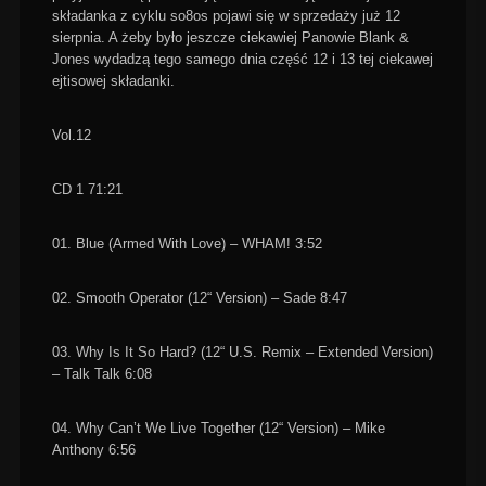
składanka z cyklu so8os pojawi się w sprzedaży już 12
sierpnia. A żeby było jeszcze ciekawiej Panowie Blank &
Jones wydadzą tego samego dnia część 12 i 13 tej ciekawej
ejtisowej składanki.
Vol.12
CD 1 71:21
01. Blue (Armed With Love) – WHAM! 3:52
02. Smooth Operator (12“ Version) – Sade 8:47
03. Why Is It So Hard? (12“ U.S. Remix – Extended Version)
– Talk Talk 6:08
04. Why Can’t We Live Together (12“ Version) – Mike
Anthony 6:56