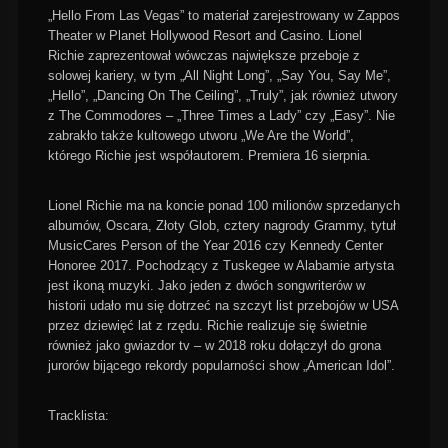
„Hello From Las Vegas” to materiał zarejestrowany w Zappos
Theater w Planet Hollywood Resort and Casino. Lionel
Richie zaprezentował wówczas największe przeboje z
solowej kariery, w tym „All Night Long”, „Say You, Say Me”,
„Hello”, „Dancing On The Ceiling”, „Truly”, jak również utwory
z The Commodores – „Three Times a Lady” czy „Easy”. Nie
zabrakło także kultowego utworu „We Are the World”,
którego Richie jest współautorem. Premiera 16 sierpnia.
Lionel Richie ma na koncie ponad 100 milionów sprzedanych
albumów, Oscara, Złoty Glob, cztery nagrody Grammy, tytuł
MusicCares Person of the Year 2016 czy Kennedy Center
Honoree 2017. Pochodzący z Tuskegee w Alabamie artysta
jest ikoną muzyki. Jako jeden z dwóch songwriterów w
historii udało mu się dotrzeć na szczyt list przebojów w USA
przez dziewięć lat z rzędu. Richie realizuje się świetnie
również jako gwiazdor tv – w 2018 roku dołączył do grona
jurorów bijącego rekordy popularności show „American Idol”.
Tracklista: