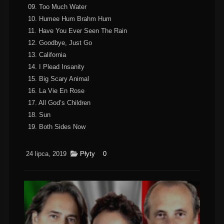
09. Too Much Water
10. Humee Hum Brahm Hum
11. Have You Ever Seen The Rain
12. Goodbye, Just Go
13. California
14. I Plead Insanity
15. Big Scary Animal
16. La Vie En Rose
17. All God’s Children
18. Sun
19. Both Sides Now
24 lipca, 2019
Płyty
0