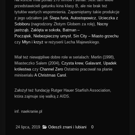
przedstawicieli gatunku kina klasy B, ale nie brak też
tytułów wartych wspomnienia. Zapamiętamy takie produkcje
z jego udziałem jak
Ślepa furia
,
Autostopowicz
,
Ucieczka z
Sobiboru
(nagrodzony Złotym Globem za rolę),
Nocny
jastrząb
,
Zaklęta w sokoła
,
Batman –
Początek
,
Niebezpieczny umysł
,
Sin City – Miasto grzechu
czy
Młyn i krzyż
w reżyserii Lecha Majewskiego.
Miał też niewątpliwe dobre role w serialach: Merlin (1998),
Miasteczko Salem (2004),
Czysta krew
,
Galavant
,
Upadek
królestwa
czy
Channel Zero
Ostatnio pracował na planie
miniserialu
A Christmas Carol
.
Założył też fundację Rutger Hauer Starfish Association,
która zajmuje się walką z AIDS.
inf. naekranie.pl
24 lipca, 2019
Odeszli znani i lubiani
0