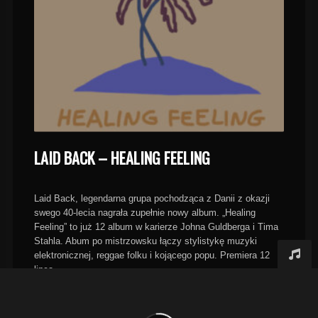
LAID BACK – HEALING FEELING
Laid Back, legendarna grupa pochodząca z Danii z okazji
swego 40-lecia nagrała zupełnie nowy album. „Healing
Feeling” to już 12 album w karierze
Johna Guldberga i Tima
Stahla.
Abum po mistrzowsku łączy stylistykę muzyki
elektronicznej, reggae folku i kojącego popu. Premiera 12
lipca.
1. Give It Free