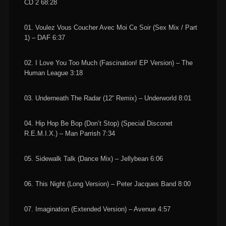
CD 2 68:28
01. Voulez Vous Coucher Avec Moi Ce Soir (Sex Mix / Part
1) – DAF 6:37
02. I Love You Too Much (Fascination! EP Version) – The
Human League 3:18
03. Underneath The Radar (12“ Remix) – Underworld 8:01
04. Hip Hop Be Bop (Don’t Stop) (Special Disconet
R.E.M.I.X.) – Man Parrish 7:34
05. Sidewalk Talk (Dance Mix) – Jellybean 6:06
06. This Night (Long Version) – Peter Jacques Band 8:00
07. Imagination (Extended Version) – Avenue 4:57