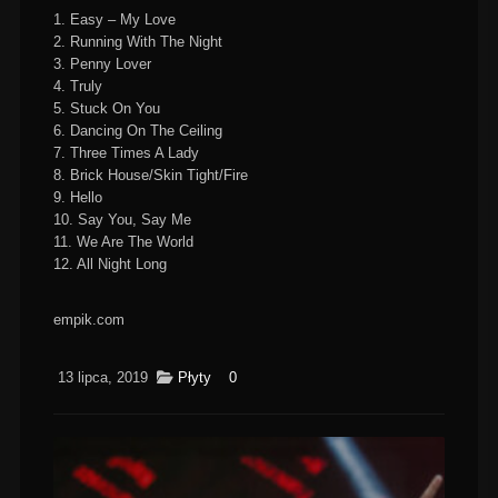
1. Easy – My Love
2. Running With The Night
3. Penny Lover
4. Truly
5. Stuck On You
6. Dancing On The Ceiling
7. Three Times A Lady
8. Brick House/Skin Tight/Fire
9. Hello
10. Say You, Say Me
11. We Are The World
12. All Night Long
empik.com
13 lipca, 2019
Płyty
0