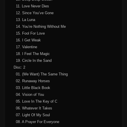
11. Love Never Dies
12. Since You’ve Gone
13. La Luna
14. You’re Nothing Without Me
15. Fool For Love
16. I Get Weak
17. Valentine
18. I Feel The Magic
19. Circle In the Sand
Disc: 2
01. (We Want) The Same Thing
02. Runaway Horses
03. Little Black Book
04. Vision of You
05. Love In The Key of C
06. Whatever It Takes
07. Light Of My Soul
08. A Prayer For Everyone