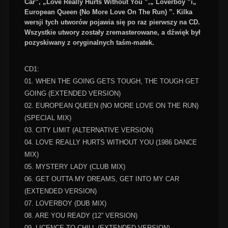
Car”, „Love Really Hurts Without You ”,„ Loverboy ”i„
European Queen (No More Love On The Run) ”. Kilka
wersji tych utworów pojawia się po raz pierwszy na CD.
Wszystkie utwory zostały zremasterowane, a dźwięk był
pozyskiwany z oryginalnych taśm-matek.
CD1:
01. WHEN THE GOING GETS TOUGH, THE TOUGH GET
GOING (EXTENDED VERSION)
02. EUROPEAN QUEEN (NO MORE LOVE ON THE RUN)
(SPECIAL MIX)
03. CITY LIMIT (ALTERNATIVE VERSION)
04. LOVE REALLY HURTS WITHOUT YOU (1986 DANCE
MIX)
05. MYSTERY LADY (CLUB MIX)
06. GET OUTTA MY DREAMS, GET INTO MY CAR
(EXTENDED VERSION)
07. LOVERBOY (DUB MIX)
08. ARE YOU READY (12” VERSION)
09. LICENCE TO CHILL (EXTENDED VERSION)