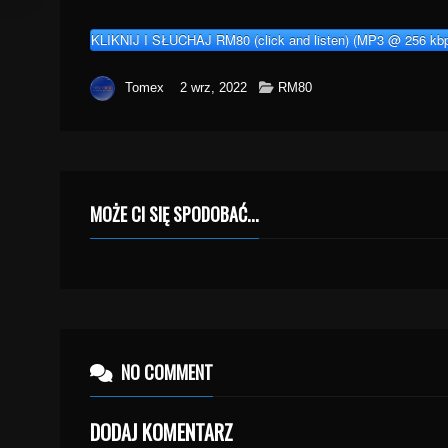
KLIKNIJ I SŁUCHAJ RM80 (click and listen) (MP3 @ 256 kbp
Tomex
2 wrz, 2022
RM80
MOŻE CI SIĘ SPODOBAĆ...
NO COMMENT
DODAJ KOMENTARZ