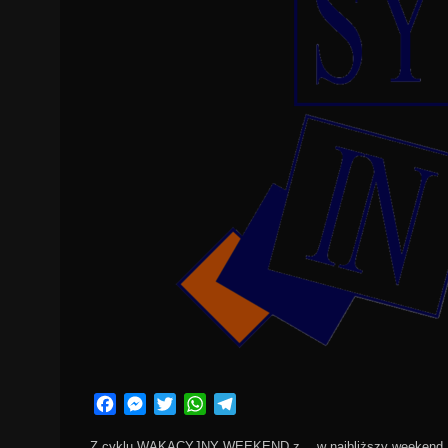
Facebook
Messenger
Twitter
WhatsApp
Telegram
Z cyklu WAKACYJNY WEEKEND z… w najbliższy weekend 15-1