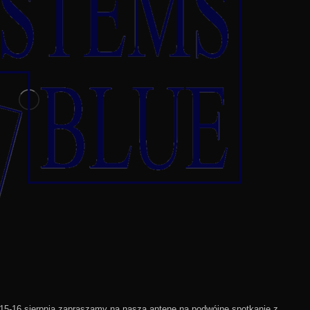
6 sierpnia zapraszamy na naszą antenę na podwójne spotkanie z