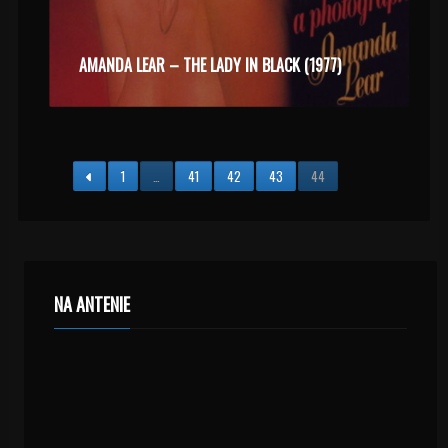
AMANDA LEAR – THE LADY IN BLACK (1977)
1
…
41
42
43
44
NA ANTENIE