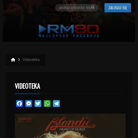
ZALOGUJ SIĘ
Videoteka
VIDEOTEKA
Facebook
Messenger
Twitter
WhatsApp
Telegram