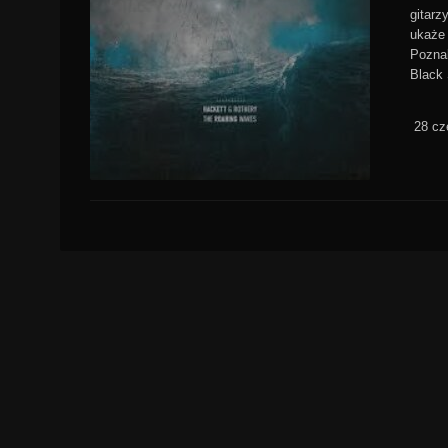
gitarz
ukaże 
Poznal
Black 
28 cz