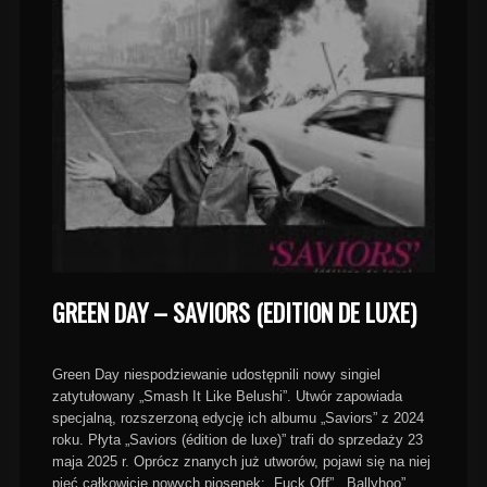
GREEN DAY – SAVIORS (EDITION DE LUXE)
Green Day niespodziewanie udostępnili nowy singiel
zatytułowany „Smash It Like Belushi”. Utwór zapowiada
specjalną, rozszerzoną edycję ich albumu „Saviors” z 2024
roku. Płyta „Saviors (édition de luxe)” trafi do sprzedaży 23
maja 2025 r. Oprócz znanych już utworów, pojawi się na niej
pięć całkowicie nowych piosenek: „Fuck Off”, „Ballyhoo”,