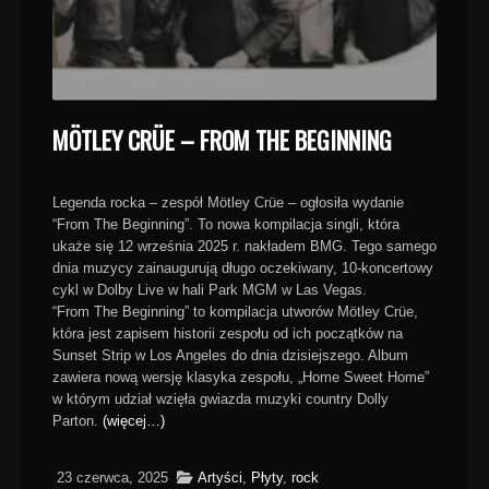
MÖTLEY CRÜE – FROM THE BEGINNING
Legenda rocka – zespół Mötley Crüe – ogłosiła wydanie
“From The Beginning”. To nowa kompilacja singli, która
ukaże się 12 września 2025 r. nakładem BMG. Tego samego
dnia muzycy zainaugurują długo oczekiwany, 10-koncertowy
cykl w Dolby Live w hali Park MGM w Las Vegas.
“From The Beginning” to kompilacja utworów Mötley Crüe,
która jest zapisem historii zespołu od ich początków na
Sunset Strip w Los Angeles do dnia dzisiejszego. Album
zawiera nową wersję klasyka zespołu, „Home Sweet Home”
w którym udział wzięła gwiazda muzyki country Dolly
Parton.
(więcej…)
23 czerwca, 2025
Artyści
,
Płyty
,
rock