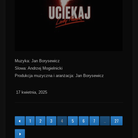
Muzyka: Jan Borysewicz
Slowa: Andrzej Mogielnicki
Produkcja muzyczna i aranżacja: Jan Borysewicz
17 kwietnia, 2025
1
2
3
4
5
6
7
…
27