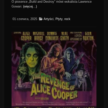
O piosence „Build and Destroy” mówi wokalista Lawrence
Gowan:
(więcej…)
01 czerwca, 2025
Artyści
,
Płyty
,
rock