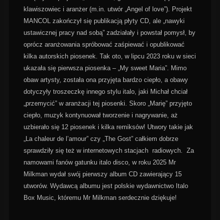
klawiszowiec i aranżer (m.in. utwór „Angel of love”). Projekt
MANCOL zakończył się publikacją płyty CD, ale „nawyki
ustawicznej pracy nad sobą” zadziałały i powstał pomysł, by
oprócz aranżowania spróbować zaśpiewać i opublikować
kilka autorskich piosenek. Tak oto, w lipcu 2023 roku w sieci
ukazała się pierwsza piosenka – „My sweet Maria”. Mimo
obaw artysty, została ona przyjęta bardzo ciepło, a obawy
dotyczyły troszeczkę innego stylu italo, jaki Michał chciał
„przemycić” w aranżacji tej piosenki. Skoro „Marię” przyjęto
ciepło, muzyk kontynuował tworzenie i nagrywanie, aż
uzbierało się 12 piosenek i kilka remiksów! Utwory takie jak
„La chaleur de l’amour” czy „The Gost” całkiem dobrze
sprawdziły się też w internetowych stacjach radiowych. Za
namowami fanów gatunku italo disco, w roku 2025 Mr
Milkman wydał swój pierwszy album CD zawierający 15
utworów. Wydawcą albumu jest polskie wydawnictwo Italo
Box Music, któremu Mr Milkman serdecznie dziękuje!