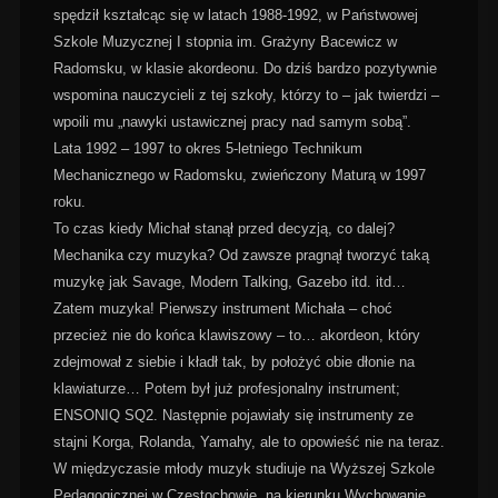
spędził kształcąc się w latach 1988-1992, w Państwowej
Szkole Muzycznej I stopnia im. Grażyny Bacewicz w
Radomsku, w klasie akordeonu. Do dziś bardzo pozytywnie
wspomina nauczycieli z tej szkoły, którzy to – jak twierdzi –
wpoili mu „nawyki ustawicznej pracy nad samym sobą”.
Lata 1992 – 1997 to okres 5-letniego Technikum
Mechanicznego w Radomsku, zwieńczony Maturą w 1997
roku.
To czas kiedy Michał stanął przed decyzją, co dalej?
Mechanika czy muzyka? Od zawsze pragnął tworzyć taką
muzykę jak Savage, Modern Talking, Gazebo itd. itd…
Zatem muzyka! Pierwszy instrument Michała – choć
przecież nie do końca klawiszowy – to… akordeon, który
zdejmował z siebie i kładł tak, by położyć obie dłonie na
klawiaturze… Potem był już profesjonalny instrument;
ENSONIQ SQ2. Następnie pojawiały się instrumenty ze
stajni Korga, Rolanda, Yamahy, ale to opowieść nie na teraz.
W międzyczasie młody muzyk studiuje na Wyższej Szkole
Pedagogicznej w Częstochowie, na kierunku Wychowanie