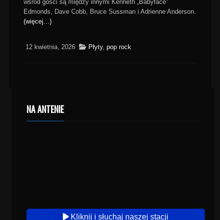
wśród gości są między innymi Kenneth „Babyface”
Edmonds, Dave Cobb, Bruce Sussman i Adrienne Anderson.
(więcej…)
12 kwietnia, 2026
Płyty
,
pop rock
NA ANTENIE
Kliknij i słuchaj naszej stacji