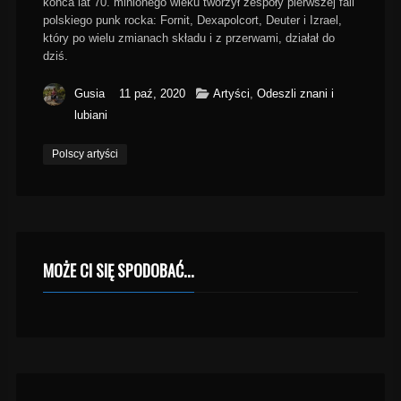
końca lat 70. minionego wieku tworzył zespoły pierwszej fali
polskiego punk rocka: Fornit, Dexapolcort, Deuter i Izrael,
który po wielu zmianach składu i z przerwami, działał do
dziś.
Gusia
11 paź, 2020
Artyści
,
Odeszli znani i
lubiani
Polscy artyści
MOŻE CI SIĘ SPODOBAĆ...