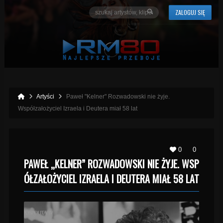
ZALOGUJ SIĘ
Artyści
Paweł "Kelner" Rozwadowski nie żyje.
Współzałożyciel Izraela i Deutera miał 58 lat
0
0
PAWEŁ „KELNER” ROZWADOWSKI NIE ŻYJE. WSP
ÓŁZAŁOŻYCIEL IZRAELA I DEUTERA MIAŁ 58 LAT