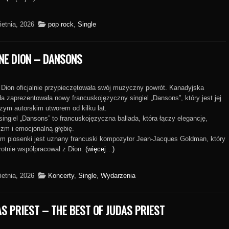
ietnia, 2026
pop rock
,
Single
NE DION – DANSONS
 Dion oficjalnie przypieczętowała swój muzyczny powrót. Kanadyjska
a zaprezentowała nowy francuskojęzyczny singiel „Dansons”, który jest jej
zym autorskim utworem od kilku lat.
ingiel „Dansons” to francuskojęzyczna ballada, która łączy elegancję,
zm i emocjonalną głębię.
m piosenki jest uznany francuski kompozytor Jean‑Jacques Goldman, który
rotnie współpracował z Dion.
(więcej…)
ietnia, 2026
Koncerty
,
Single
,
Wydarzenia
S PRIEST – THE BEST OF JUDAS PRIEST