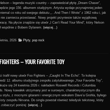
 Nelson – legenda muzyki country – zapowiedział płytę „Dream Chaser”,
będzie jego 156. albumem studyjnym. Artysta wydaje przynajmniej jeden
niemal co roku od swojego debiutu „…And Then I Wrote” z 1962 roku i, jak
 nie zamierza przestawać. Nowy projekt przyniesie także wyjątkową
racę. Na płycie znajdzie się utwór „I Can’t Read Your Mind”, który Nelson
ał wspólnie z Bobem Dylanem.
(więcej…)
ietnia, 2026
Płyty
,
pop rock
FIGHTERS – YOUR FAVORITE TOY
ci trafił nowy utwór Foo Fighters – „Caught In The Echo”. To kolejna
edź 12. albumu studyjnego zespołu zatytułowanego „Your Favorite Toy”,
ukaże się 24 kwietnia 2026 r. nakładem Roswell Records i Columbia
ds. Nowy kawałek utrzymany jest w surowym, charakterystycznym dla
u stylu, z mocnymi gitarami i energicznym wokalem Dave’a Grohla, byłego
isty zespołu Nirvana. Do singla powstał również teledysk tekstowy, który
 zobaczyć poniżej:
(więcej…)