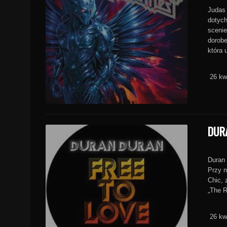
Judas 
dotych
scenie
dorobe
która 
26 kw
DUR
Duran
Przy n
Chic, 
„The R
26 kw