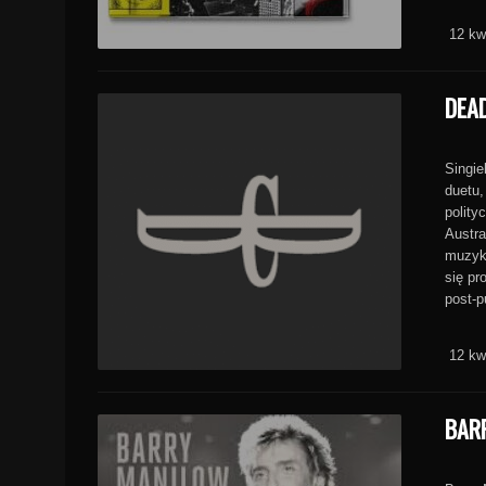
12 kw
DEA
Singie
duetu,
polity
Austra
muzyki
się pr
post-p
12 kw
BAR