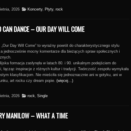
ietnia, 2026
Koncerty
,
Płyty
,
rock
D CAN DANCE – OUR DAY WILL COME
l „Our Day Will Come” to wyraźny powrót do charakterystycznego stylu
 a jednocześnie mocny komentarze dla bieżących spraw społecznych i
cznych.
lijska formacja zasłynęła w latach 80. i 90. unikalnym podejściem do
, łącząc inspiracje z różnych kultur i tradycji. Twórczość zespołu wymykała
ostym klasyfikacjom. Nie mieściła się jednoznacznie ani w gotyku, ani w
unku, art rocku czy dream popie.
(więcej…)
ietnia, 2026
rock
,
Single
RY MANILOW – WHAT A TIME