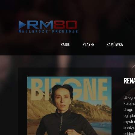
RADIO
PLAYER
RAMÓWKA
REN
„Biegn
kolejn
drogi.
ogląda
myśli 
bardzo
oddec