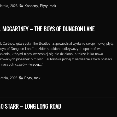
ietnia, 2026
Koncerty
,
Płyty
,
rock
L MCCARTNEY – THE BOYS OF DUNGEON LANE
cCartney, gitarzysta The Beatles, zapowiedział wydanie swojej nowej płyty.
oys of Dungeon Lane” to zbiór rzadkich i odkrywczych spojrzeń we
ienia, którymi nigdy wcześniej się nie dzielono, a także kilka nowo
irowanych piosenek o miłości, autorstwa jednej z najważniejszych postaci
ry naszych czasów.
(więcej…)
ietnia, 2026
Płyty
,
rock
GO STARR – LONG LONG ROAD