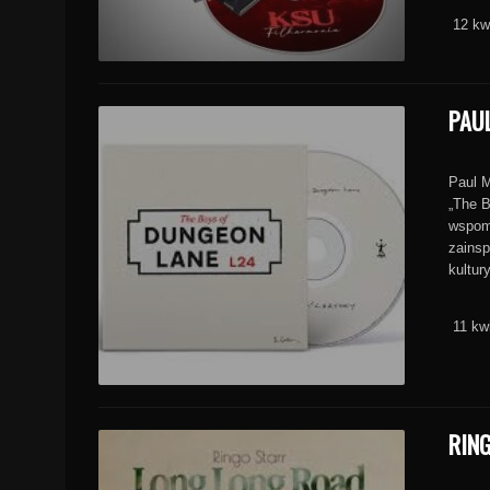
12 kw
PAU
Paul M
„The B
wspomn
zainsp
kultu
11 kw
RIN