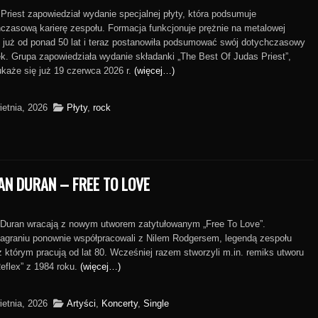
Priest zapowiedział wydanie specjalnej płyty, która podsumuje
czasową karierę zespołu. Formacja funkcjonuje prężnie na metalowej
 już od ponad 50 lat i teraz postanowiła podsumować swój dotychczasowy
k. Grupa zapowiedziała wydanie składanki „The Best Of Judas Priest”,
ukaże się już 19 czerwca 2026 r.
(więcej…)
ietnia, 2026
Płyty
,
rock
AN DURAN – FREE TO LOVE
 Duran wracają z nowym utworem zatytułowanym „Free To Love”.
agraniu ponownie współpracowali z Nilem Rodgersem, legendą zespołu
z którym pracują od lat 80. Wcześniej razem stworzyli m.in. remiks utworu
eflex” z 1984 roku.
(więcej…)
ietnia, 2026
Artyści
,
Koncerty
,
Single