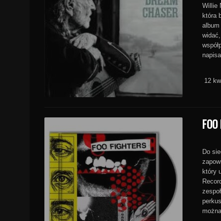
Willie
która 
album 
widać,
współp
napis
12 kw
FOO 
Do sie
zapowi
który 
Recor
zespoł
perkus
można