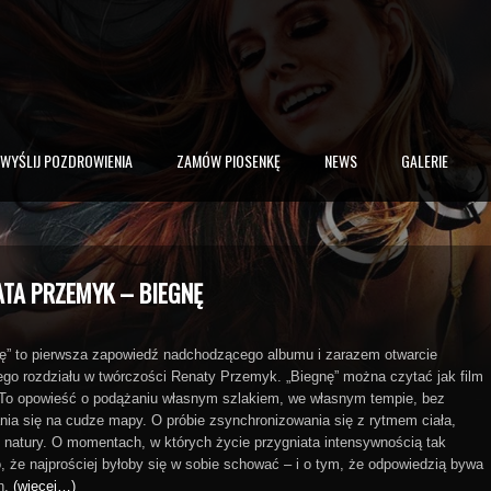
WYŚLIJ POZDROWIENIA
ZAMÓW PIOSENKĘ
NEWS
GALERIE
ATA PRZEMYK – BIEGNĘ
ę” to pierwsza zapowiedź nadchodzącego albumu i zarazem otwarcie
ego rozdziału w twórczości Renaty Przemyk. „Biegnę” można czytać jak film
 To opowieść o podążaniu własnym szlakiem, we własnym tempie, bez
nia się na cudze mapy. O próbie zsynchronizowania się z rytmem ciała,
i natury. O momentach, w których życie przygniata intensywnością tak
, że najprościej byłoby się w sobie schować – i o tym, że odpowiedzią bywa
h.
(więcej…)