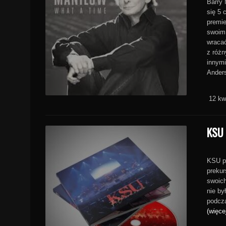
Barry 
się 5 
premie
swoim
wracać
z różn
innym
Ander
12 kw
KSU
KSU po
prekur
swoich
nie by
podcza
(więce