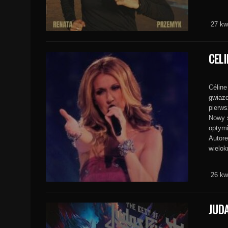
27 kw
CELI
Céline
gwiazd
pierws
Nowy s
optymi
Autore
wielok
26 kw
JUDA