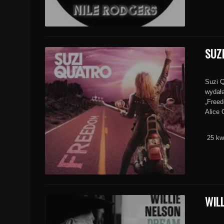
SUZ
Suzi Q
wydała
„Freed
Alice 
25 kw
WIL