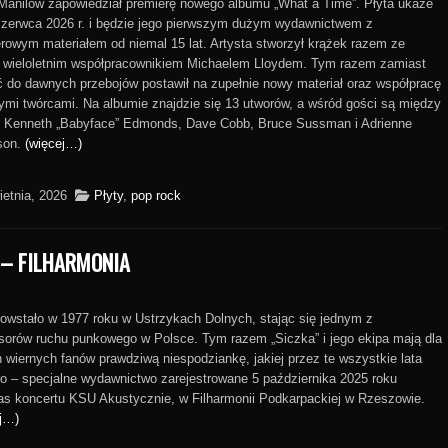
Manilow zapowiedział premierę nowego albumu „What a Time”. Płyta ukaże
czerwca 2026 r. i będzie jego pierwszym dużym wydawnictwem z
rowym materiałem od niemal 15 lat. Artysta stworzył krążek razem ze
 wieloletnim współpracownikiem Michaelem Lloydem. Tym razem zamiast
 do dawnych przebojów postawił na zupełnie nowy materiał oraz współpracę
ymi twórcami. Na albumie znajdzie się 13 utworów, a wśród gości są między
i Kenneth „Babyface” Edmonds, Dave Cobb, Bruce Sussman i Adrienne
son.
(więcej…)
ietnia, 2026
Płyty
,
pop rock
 – FILHARMONIA
wstało w 1977 roku w Ustrzykach Dolnych, stając się jednym z
sorów ruchu punkowego w Polsce. Tym razem „Siczka” i jego ekipa mają dla
 wiernych fanów prawdziwą niespodziankę, jakiej przez te wszystkie lata
ło – specjalne wydawnictwo zarejestrowane 5 października 2025 roku
s koncertu KSU Akustycznie, w Filharmonii Podkarpackiej w Rzeszowie.
j…)