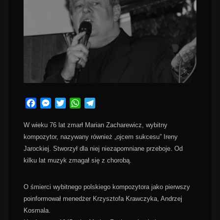
Facebook
Messenger
Twitter
WhatsApp
Telegram
W wieku 76 lat zmarł Marian Zacharewicz, wybitny
kompozytor, nazywany również „ojcem sukcesu” Ireny
Jarockiej. Stworzył dla niej niezapomniane przeboje. Od
kilku lat muzyk zmagał się z chorobą.
O śmierci wybitnego polskiego kompozytora jako pierwszy
poinformował menedżer
Krzysztofa Krawczyka
,
Andrzej
Kosmala
.