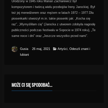
Urodzony w 1945 roku
Marian Zacharewicz
był
kompozytorem i twórcą wielu przebojów Ireny Jarockiej. Był
też jej menedżerem oraz mężem w latach 1972 – 1977.Dla
piosenkarki stworzył m.in. takie piosenki jak: „Kocha się
raz”, „Wymyśliłam cię” (Jarocka z utworem zdobyła nagrodę
publiczności podczas festiwalu w Sopocie w 1974 roku), „Te
same noce i dni” oraz „Jeszcze wszystko przed nami”.
Gusia
26 maj, 2021
Artyści
,
Odeszli znani i
lubiani
MOŻE CI SIĘ SPODOBAĆ...