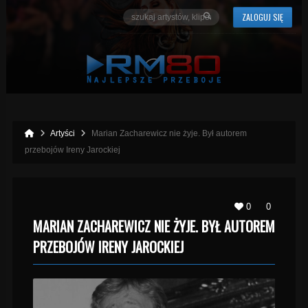
ZALOGUJ SIĘ
Artyści
Marian Zacharewicz nie żyje. Był autorem
przebojów Ireny Jarockiej
0
0
MARIAN ZACHAREWICZ NIE ŻYJE. BYŁ AUTOREM
PRZEBOJÓW IRENY JAROCKIEJ