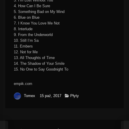
3. I’m Lost Without You
4. How Can I Be Sure
5. Something Bad on My Mind
6. Blue on Blue
7. I Know You Love Me Not
8. Interlude
9. From the Underworld
10. Still I’m Sa
11. Embers
12. Not for Me
13. All Thoughts of Time
14. The Shadow of Your Smile
15. No One to Say Goodnight To
empik.com
Tomex
15 paź, 2017
Płyty