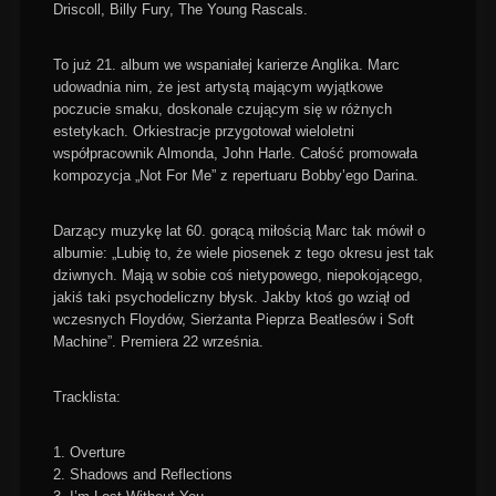
Driscoll, Billy Fury, The Young Rascals.
To już 21. album we wspaniałej karierze Anglika. Marc
udowadnia nim, że jest artystą mającym wyjątkowe
poczucie smaku, doskonale czującym się w różnych
estetykach. Orkiestracje przygotował wieloletni
współpracownik Almonda, John Harle. Całość promowała
kompozycja „Not For Me” z repertuaru Bobby’ego Darina.
Darzący muzykę lat 60. gorącą miłością Marc tak mówił o
albumie: „Lubię to, że wiele piosenek z tego okresu jest tak
dziwnych. Mają w sobie coś nietypowego, niepokojącego,
jakiś taki psychodeliczny błysk. Jakby ktoś go wziął od
wczesnych Floydów, Sierżanta Pieprza Beatlesów i Soft
Machine”. Premiera 22 września.
Tracklista:
1. Overture
2. Shadows and Reflections