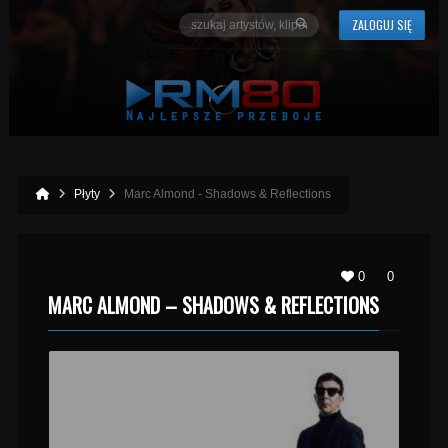
ZALOGUJ SIĘ
Płyty
Marc Almond - Shadows & Reflections
0
0
MARC ALMOND – SHADOWS & REFLECTIONS