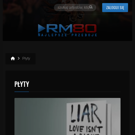
ZALOGUJ SIĘ
Płyty
PŁYTY