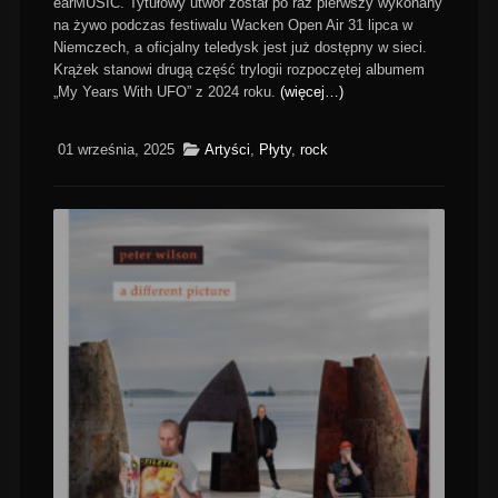
earMUSIC. Tytułowy utwór został po raz pierwszy wykonany
na żywo podczas festiwalu Wacken Open Air 31 lipca w
Niemczech, a oficjalny teledysk jest już dostępny w sieci.
Krążek stanowi drugą część trylogii rozpoczętej albumem
„My Years With UFO” z 2024 roku.
(więcej…)
01 września, 2025
Artyści
,
Płyty
,
rock