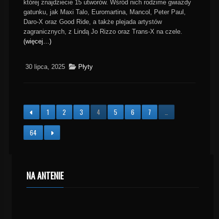
której znajdziecie 15 utworów. Wśród nich rodzime gwiazdy
gatunku, jak Maxi Talo, Euromartina, Mancol, Peter Paul,
Daro-X oraz Good Ride, a także plejada artystów
zagranicznych, z Lindą Jo Rizzo oraz Trans-X na czele.
(więcej…)
30 lipca, 2025
Płyty
1
2
3
4
5
6
7
…
64
NA ANTENIE