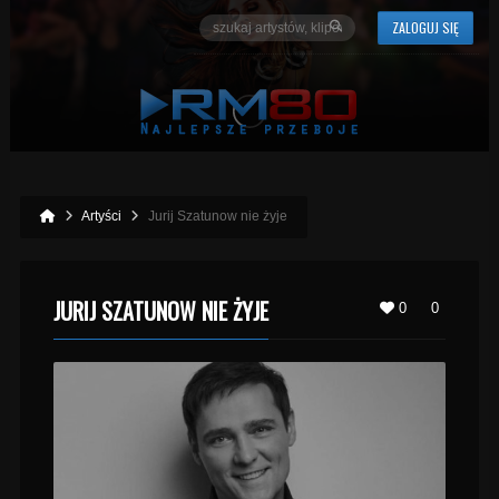
ZALOGUJ SIĘ
Artyści
Jurij Szatunow nie żyje
JURIJ SZATUNOW NIE ŻYJE
0
0