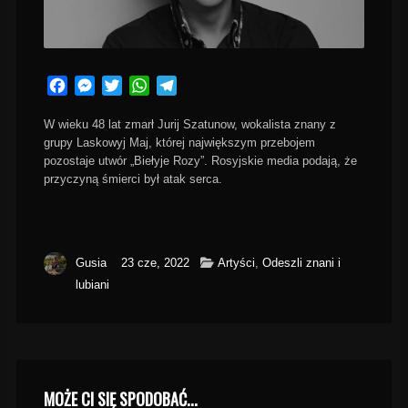
Facebook
Messenger
Twitter
WhatsApp
Telegram
W wieku 48 lat zmarł Jurij Szatunow, wokalista znany z
grupy Laskowyj Maj, której największym przebojem
pozostaje utwór „Biełyje Rozy”. Rosyjskie media podają, że
przyczyną śmierci był atak serca.
Gusia
23 cze, 2022
Artyści
,
Odeszli znani i
lubiani
MOŻE CI SIĘ SPODOBAĆ...