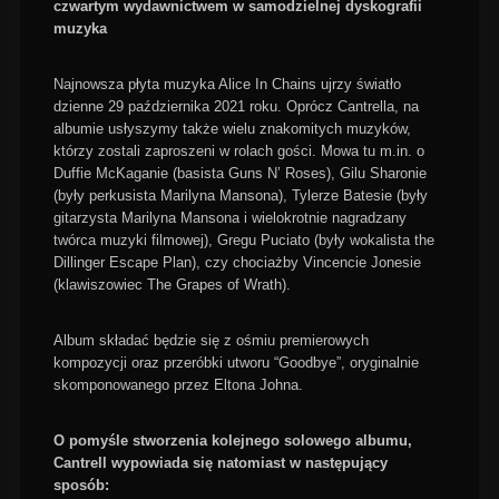
czwartym wydawnictwem w samodzielnej dyskografii
muzyka
Najnowsza płyta muzyka Alice In Chains ujrzy światło
dzienne 29 października 2021 roku. Oprócz Cantrella, na
albumie usłyszymy także wielu znakomitych muzyków,
którzy zostali zaproszeni w rolach gości. Mowa tu m.in. o
Duffie McKaganie (basista Guns N’ Roses), Gilu Sharonie
(były perkusista Marilyna Mansona), Tylerze Batesie (były
gitarzysta Marilyna Mansona i wielokrotnie nagradzany
twórca muzyki filmowej), Gregu Puciato (były wokalista the
Dillinger Escape Plan), czy chociażby Vincencie Jonesie
(klawiszowiec The Grapes of Wrath).
Album składać będzie się z ośmiu premierowych
kompozycji oraz przeróbki utworu “Goodbye”, oryginalnie
skomponowanego przez Eltona Johna.
O pomyśle stworzenia kolejnego solowego albumu,
Cantrell wypowiada się natomiast w następujący
sposób: